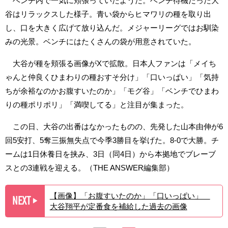
ベンチ内で一気に頬張っていたようだ。ベンチ待機だった大
谷はリラックスした様子。青い袋からヒマワリの種を取り出
し、口を大きく広げて放り込んだ。メジャーリーグではお馴染
みの光景。ベンチにはたくさんの袋が用意されていた。
大谷が種を頬張る画像がXで拡散。日本人ファンは「メイち
ゃんと仲良くひまわりの種おすそ分け」「口いっぱい」「気持
ちが余裕なのかお腹すいたのか」「モグ谷」「ベンチでひまわ
りの種ポリポリ」「満喫してる」と注目が集まった。
この日、大谷の出番はなかったものの、先発した山本由伸が6
回5安打、5奪三振無失点で今季3勝目を挙げた。8-0で大勝。チ
ームは1日休養日を挟み、3日（同4日）から本拠地でブレーブ
スとの3連戦を迎える。（THE ANSWER編集部）
【画像】「お腹すいたのか」「口いっぱい」
NEXT
▶︎
大谷翔平が定番食を補給した過去の画像