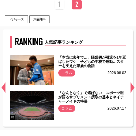
1
2
ドジャース
大谷翔平
RANKING
人気記事ランキング
じた違
「本当は去年で…」陽岱鋼が引退を1年延
す」永
ばしたワケ 子どもの学校で感動…スタ
ーを支えた家族の物語
.08.01
コラム
2026.08.02
経異常
「なんとなく」で選ばない スポーツ医
づいた
が語るサプリメント摂取の基本とネイチ
ャーメイドの特長
コラム
2026.07.17
.07.21
PR