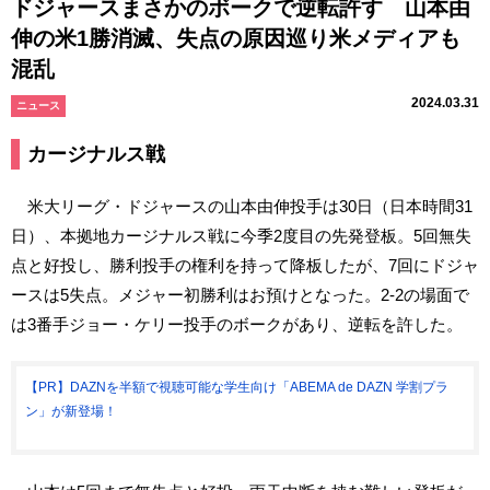
ドジャースまさかのボークで逆転許す 山本由
伸の米1勝消滅、失点の原因巡り米メディアも
混乱
2024.03.31
ニュース
カージナルス戦
米大リーグ・ドジャースの山本由伸投手は30日（日本時間31
日）、本拠地カージナルス戦に今季2度目の先発登板。5回無失
点と好投し、勝利投手の権利を持って降板したが、7回にドジャ
ースは5失点。メジャー初勝利はお預けとなった。2-2の場面で
は3番手ジョー・ケリー投手のボークがあり、逆転を許した。
【PR】DAZNを半額で視聴可能な学生向け「ABEMA de DAZN 学割プラ
ン」が新登場！