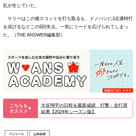
乱が生じていた。
ケリーはこの後スコットを打ち取るも、ドノバンに2点適時打
を浴びるなどこの回5失点。一気にリードを広げられてしまっ
た。（THE ANSWER編集部）
大谷翔平の日程＆最新成績 打撃・全打席
こちらも
▶︎
オススメ
結果【2024年シーズン版】
ドジャース
山本由伸