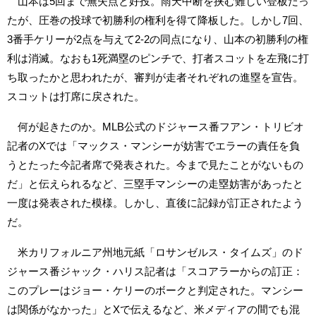
山本は5回まで無失点と好投。雨天中断を挟む難しい登板だっ
たが、圧巻の投球で初勝利の権利を得て降板した。しかし7回、
3番手ケリーが2点を与えて2-2の同点になり、山本の初勝利の権
利は消滅。なおも1死満塁のピンチで、打者スコットを左飛に打
ち取ったかと思われたが、審判が走者それぞれの進塁を宣告。
スコットは打席に戻された。
何が起きたのか。MLB公式のドジャース番フアン・トリビオ
記者のXでは「マックス・マンシーが妨害でエラーの責任を負
うとたった今記者席で発表された。今まで見たことがないもの
だ」と伝えられるなど、三塁手マンシーの走塁妨害があったと
一度は発表された模様。しかし、直後に記録が訂正されたよう
だ。
米カリフォルニア州地元紙「ロサンゼルス・タイムズ」のド
ジャース番ジャック・ハリス記者は「スコアラーからの訂正：
このプレーはジョー・ケリーのボークと判定された。マンシー
は関係がなかった」とXで伝えるなど、米メディアの間でも混