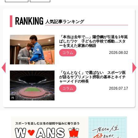
RANKING
人気記事ランキング
じた違
「本当は去年で…」陽岱鋼が引退を1年延
す」永
ばしたワケ 子どもの学校で感動…スタ
ーを支えた家族の物語
.08.01
コラム
2026.08.02
経異常
「なんとなく」で選ばない スポーツ医
づいた
が語るサプリメント摂取の基本とネイチ
ャーメイドの特長
コラム
2026.07.17
.07.21
PR