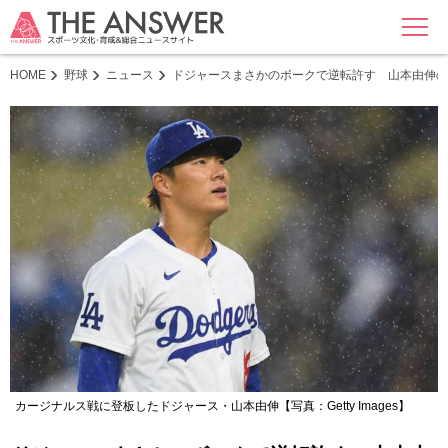
MENU
HOME
野球
ニュース
ドジャースまさかのボークで逆転許す 山本由伸の
カージナルス戦に登板したドジャース・山本由伸【写真：Getty Images】