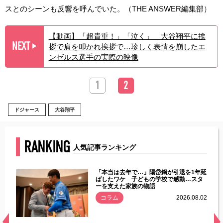
スとのシーンも反響を呼んでいた。（THE ANSWER編集部）
【動画】「超貴重！」「泣く」 大谷翔平に挨
NEXT
拶で肩を叩かれ挨拶で…珍しく表情を崩したエ
▶︎
ンゼルス選手の実際の映像
1
2
ドジャース
大谷翔平
RANKING
人気記事ランキング
じた違
「本当は去年で…」陽岱鋼が引退を1年延
す」永
ばしたワケ 子どもの学校で感動…スタ
ーを支えた家族の物語
.08.01
コラム
2026.08.02