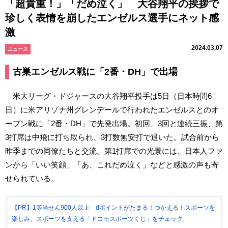
「超貴重！」「だめ泣く」 大谷翔平の挨拶で
珍しく表情を崩したエンゼルス選手にネット感
激
2024.03.07
ニュース
古巣エンゼルス戦に「2番・DH」で出場
米大リーグ・ドジャースの大谷翔平投手は5日（日本時間6
日）に米アリゾナ州グレンデールで行われたエンゼルスとのオ
ープン戦に「2番・DH」で先発出場。初回、3回と連続三振、第
3打席は中飛に打ち取られ、3打数無安打で退いた。試合前から
昨季までの同僚たちと交流。第1打席での光景には、日本人ファ
ンから「いい笑顔」「あ、これだめ泣く」などと感激の声も寄
せられている。
【PR】1等当せん900人以上 dポイントがたまる！つかえる！スポーツを
楽しみ、スポーツを支える「ドコモスポーツくじ」をチェック