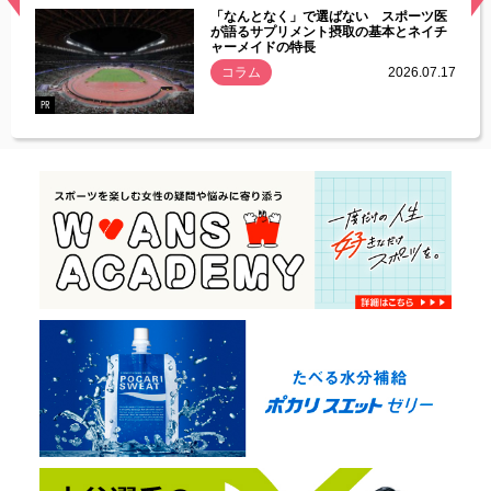
経異常
「なんとなく」で選ばない スポーツ医
づいた
が語るサプリメント摂取の基本とネイチ
ャーメイドの特長
コラム
2026.07.17
.07.21
PR