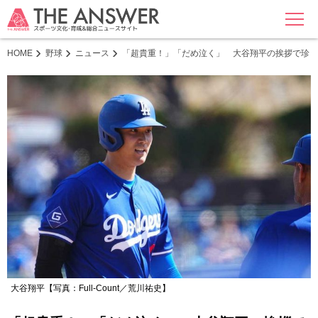
MENU
HOME
野球
ニュース
「超貴重！」「だめ泣く」 大谷翔平の挨拶で珍
大谷翔平【写真：Full-Count／荒川祐史】