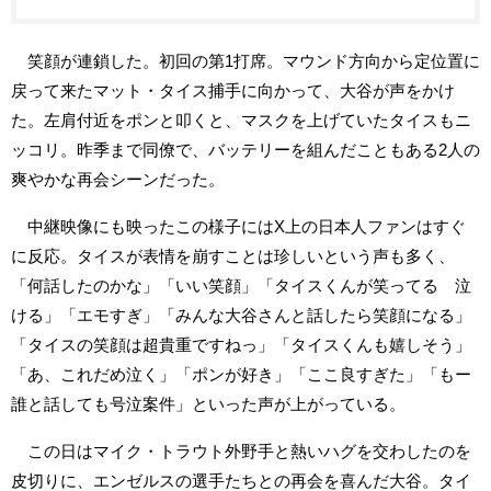
笑顔が連鎖した。初回の第1打席。マウンド方向から定位置に
戻って来たマット・タイス捕手に向かって、大谷が声をかけ
た。左肩付近をポンと叩くと、マスクを上げていたタイスもニ
ッコリ。昨季まで同僚で、バッテリーを組んだこともある2人の
爽やかな再会シーンだった。
中継映像にも映ったこの様子にはX上の日本人ファンはすぐ
に反応。タイスが表情を崩すことは珍しいという声も多く、
「何話したのかな」「いい笑顔」「タイスくんが笑ってる 泣
ける」「エモすぎ」「みんな大谷さんと話したら笑顔になる」
「タイスの笑顔は超貴重ですねっ」「タイスくんも嬉しそう」
「あ、これだめ泣く」「ポンが好き」「ここ良すぎた」「もー
誰と話しても号泣案件」といった声が上がっている。
この日はマイク・トラウト外野手と熱いハグを交わしたのを
皮切りに、エンゼルスの選手たちとの再会を喜んだ大谷。タイ