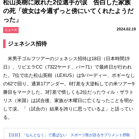
松山英樹に敗れた2位選手が涙 告白した家族
の死「彼女は今週ずっと傍にいてくれたようだ
った」
2024.02.19
ニュース
ジェネシス招待
米男子ゴルフツアーのジェネシス招待は18日（日本時間19
日）、リビエラCC（7322ヤード、パー71）で最終日が行われ
た。7位で出た松山英樹（LEXUS）は9バーディー、ボギーなし
の62で回り、通算17アンダー。6打差を大逆転しての米ツアー9
勝目をマークした。3打差で惜しくも2位だったウィル・ザラト
リス（米国）は試合後、家族が木曜日に亡くなったことを明か
して涙。「（試合の）結果を誇りに思っているよ」と語ってい
る。
【注目】「なんとなく」で選ばない スポーツ医が語るサプリメント摂取