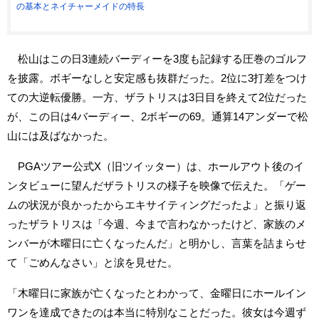
の基本とネイチャーメイドの特長
松山はこの日3連続バーディーを3度も記録する圧巻のゴルフ
を披露。ボギーなしと安定感も抜群だった。2位に3打差をつけ
ての大逆転優勝。一方、ザラトリスは3日目を終えて2位だった
が、この日は4バーディー、2ボギーの69。通算14アンダーで松
山には及ばなかった。
PGAツアー公式X（旧ツイッター）は、ホールアウト後のイ
ンタビューに望んだザラトリスの様子を映像で伝えた。「ゲー
ムの状況が良かったからエキサイティングだったよ」と振り返
ったザラトリスは「今週、今まで言わなかったけど、家族のメ
ンバーが木曜日に亡くなったんだ」と明かし、言葉を詰まらせ
て「ごめんなさい」と涙を見せた。
「木曜日に家族が亡くなったとわかって、金曜日にホールイン
ワンを達成できたのは本当に特別なことだった。彼女は今週ず