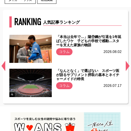
RANKING
人気記事ランキング
じた違
「本当は去年で…」陽岱鋼が引退を1年延
す」永
ばしたワケ 子どもの学校で感動…スタ
ーを支えた家族の物語
.08.01
コラム
2026.08.02
経異常
「なんとなく」で選ばない スポーツ医
づいた
が語るサプリメント摂取の基本とネイチ
ャーメイドの特長
コラム
2026.07.17
.07.21
PR