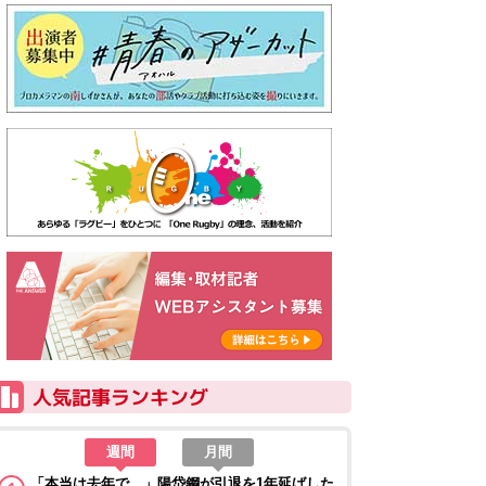
週間
月間
「本当は去年で…」陽岱鋼が引退を1年延ばした