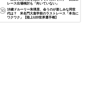
レース出場検討も「向いていない」
18歳ドルーリー朱瑛里、会うのが楽しみな同世
代は？ 米名門大進学前のラストレース「本当に
ワクワク」【陸上U20世界選手権】