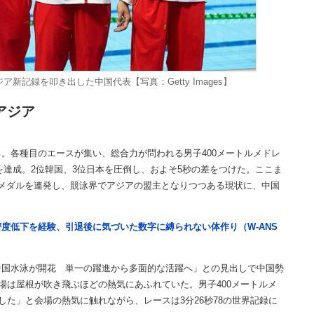
新記録を叩き出した中国代表【写真：Getty Images】
アジア
各種目のエースが集い、総合力が問われる男子400メートルメドレ
覇を達成。2位韓国、3位日本を圧倒し、およそ5秒の差をつけた。ここま
メダルを連発し、競泳界でアジアの盟主となりつつある現状に、中国
度低下を経験、引退後に気づいた数字に縛られない体作り（W-ANS
国水泳が開花 単一の躍進から多面的な活躍へ」との見出しで中国勢
場は屋根が吹き飛ぶほどの熱気にあふれていた。男子400メートルメ
した」と会場の熱気に触れながら、レースは3分26秒78の世界記録に