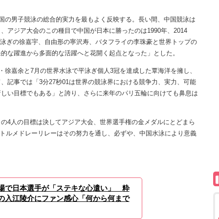
の国の男子競泳の総合的実力を最もよく反映する。長い間、中国競泳は
アジア大会のこの種目で中国が日本に勝ったのは1990年、2014
から背泳ぎの徐嘉宇、自由形の寧沢寿、バタフライの李珠豪と世界トップの
発的な躍進から多面的な活躍へと花開く起点となった」とした。
・徐嘉余と7月の世界水泳で平泳ぎ個人3冠を達成した覃海洋を擁し、
、記事では「3分27秒01は世界の競泳界における競争力、実力、可能
新しい目標でもある」と誇り、さらに来年のパリ五輪に向けても鼻息は
の4人の目標は決してアジア大会、世界選手権の金メダルにとどまら
メートルメドレーリレーはその努力を通し、必ずや、中国水泳により意義
場で日本選手が「ステキな心遣い」 粋
の入江陵介にファン感心「何から何まで