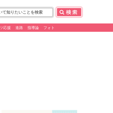
ツ応援
進路
指導論
フォト