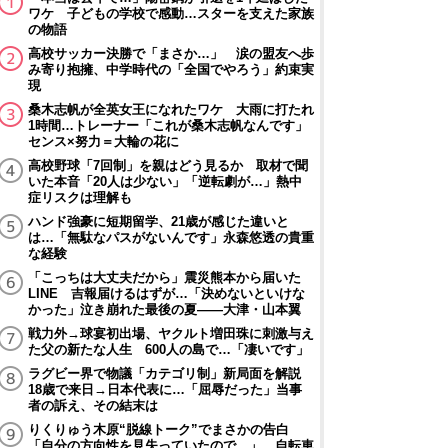
ワケ 子どもの学校で感動…スターを支えた家族
の物語
高校サッカー決勝で「まさか…」 涙の盟友へ歩
み寄り抱擁、中学時代の「全国でやろう」約束実
現
桑木志帆が全英女王になれたワケ 大雨に打たれ
1時間…トレーナー「これが桑木志帆なんです」
センス×努力＝大輪の花に
高校野球「7回制」を親はどう見るか 取材で聞
いた本音「20人は少ない」「逆転劇が…」熱中
症リスクは理解も
ハンド強豪に短期留学、21歳が感じた違いと
は…「無駄なパスがないんです」永森悠透の貴重
な経験
「こっちは大丈夫だから」震災熊本から届いた
LINE 吉報届けるはずが…「決めないといけな
かった」泣き崩れた最後の夏――大津・山本翼
戦力外→球宴初出場、ヤクルト増田珠に刺激与え
た父の新たな人生 600人の島で…「凄いです」
ラグビー界で物議「カテゴリ制」新局面を解説
18歳で来日→日本代表に…「屈辱だった」当事
者の訴え、その結末は
りくりゅう木原“脱線トーク”でまさかの告白
「自分の方向性を見失っていたので…」 自転車