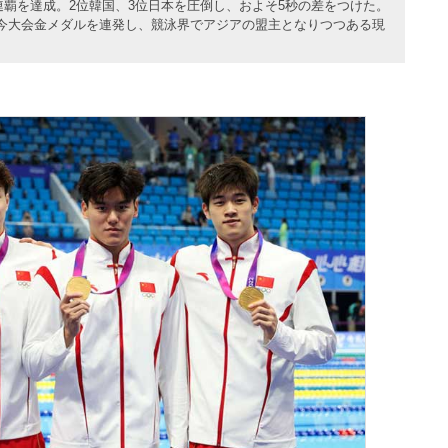
3連覇を達成。2位韓国、3位日本を圧倒し、およそ5秒の差をつけた。
今大会金メダルを連発し、競泳界でアジアの盟主となりつつある現