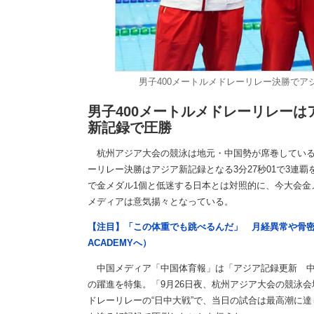
男子400メートルメドレーリレー決勝でアジア
男子400メートルメドレーリレーは
新記録で圧勝
杭州アジア大会の競泳は地元・中国勢が席巻している。
ーリレー決勝はアジア新記録となる3分27秒01で3連
で金メダル1個と低迷する日本とは対照的に、今大会金
メディアは意気揚々となっている。
【注目】「この体重でも跳べるんだ」 月経異常や骨密
ACADEMYへ）
中国メディア「中国体育報」は「アジア記録更新 中
の躍進を特集。「9月26日夜、杭州アジア大会の競泳会
ドレーリレーの“日中大戦”で、当日の試合は最高潮に達