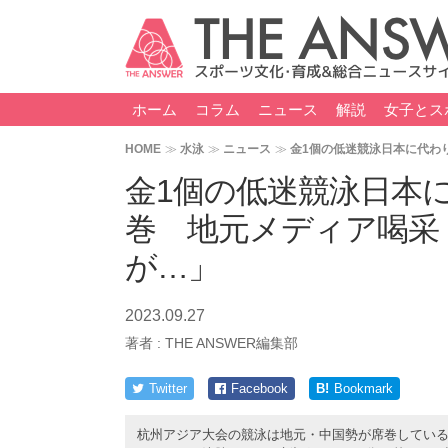
ホーム
コラム
ニュース
解説
女子とス
HOME
水泳
ニュース
金1個の低迷競泳日本に代わ
金1個の低迷競泳日本
巻 地元メディア喝采
が…」
2023.09.27
著者 :
THE ANSWER編集部
Twitter
Facebook
B!
Bookmark
杭州アジア大会の競泳は地元・中国勢が席巻している