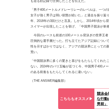
も迫る好記録で圧倒したことを伝えた。
「男子400メートルメドレーリレーのレベルは、一つ
女子が強く男子は弱い状態が続いた」と過去を振り返り、
年、2018年の3回だけと言及。しかし、2014年頃
スイマーが出現したことを挙げ、「中国男子競泳が単
今回のレースも前述の100メートル背泳ぎの世界王者
圧倒的な選手層だった。打ち立てたアジア記録について
性を示すばかりではなく、アジアの競泳界にとっての
荒い。
「中国競泳界に多くの驚きと喜びをもたらしてくれたこ
ない。2024年のパリ五輪が近づく今、中国男子400
のある前進をもたらしてくれるに違いない」
（THE ANSWER編集部）
競泳会
こちらもオススメ▶︎
な行動
男前」