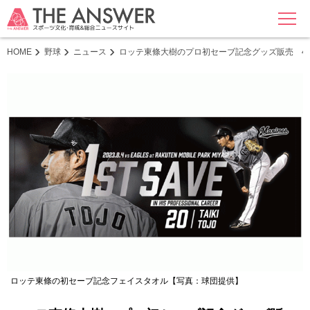
MENU
HOME
野球
ニュース
ロッテ東條大樹のプロ初セーブ記念グッズ販売 4
ロッテ東條の初セーブ記念フェイスタオル【写真：球団提供】