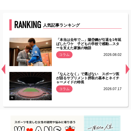
RANKING
人気記事ランキング
じた違
「本当は去年で…」陽岱鋼が引退を1年延
す」永
ばしたワケ 子どもの学校で感動…スタ
ーを支えた家族の物語
.08.01
コラム
2026.08.02
経異常
「なんとなく」で選ばない スポーツ医
づいた
が語るサプリメント摂取の基本とネイチ
ャーメイドの特長
コラム
2026.07.17
.07.21
PR