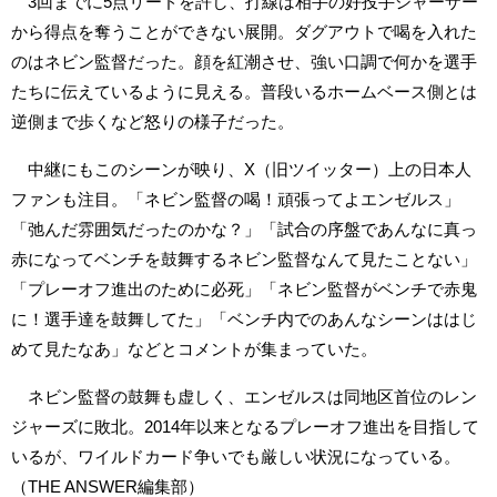
3回までに5点リードを許し、打線は相手の好投手シャーザー
から得点を奪うことができない展開。ダグアウトで喝を入れた
のはネビン監督だった。顔を紅潮させ、強い口調で何かを選手
たちに伝えているように見える。普段いるホームベース側とは
逆側まで歩くなど怒りの様子だった。
中継にもこのシーンが映り、X（旧ツイッター）上の日本人
ファンも注目。「ネビン監督の喝！頑張ってよエンゼルス」
「弛んだ雰囲気だったのかな？」「試合の序盤であんなに真っ
赤になってベンチを鼓舞するネビン監督なんて見たことない」
「プレーオフ進出のために必死」「ネビン監督がベンチで赤鬼
に！選手達を鼓舞してた」「ベンチ内でのあんなシーンははじ
めて見たなあ」などとコメントが集まっていた。
ネビン監督の鼓舞も虚しく、エンゼルスは同地区首位のレン
ジャーズに敗北。2014年以来となるプレーオフ進出を目指して
いるが、ワイルドカード争いでも厳しい状況になっている。
（THE ANSWER編集部）