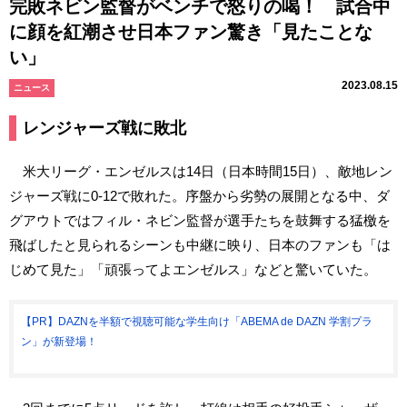
完敗ネビン監督がベンチで怒りの喝！ 試合中
に顔を紅潮させ日本ファン驚き「見たことな
い」
2023.08.15
ニュース
レンジャーズ戦に敗北
米大リーグ・エンゼルスは14日（日本時間15日）、敵地レン
ジャーズ戦に0-12で敗れた。序盤から劣勢の展開となる中、ダ
グアウトではフィル・ネビン監督が選手たちを鼓舞する猛檄を
飛ばしたと見られるシーンも中継に映り、日本のファンも「は
じめて見た」「頑張ってよエンゼルス」などと驚いていた。
【PR】DAZNを半額で視聴可能な学生向け「ABEMA de DAZN 学割プラ
ン」が新登場！