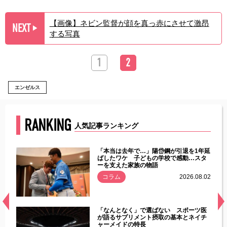
【画像】ネビン監督が顔を真っ赤にさせて激昂
NEXT
▶︎
する写真
1
2
エンゼルス
RANKING
人気記事ランキング
じた違
「本当は去年で…」陽岱鋼が引退を1年延
す」永
ばしたワケ 子どもの学校で感動…スタ
ーを支えた家族の物語
.08.01
コラム
2026.08.02
経異常
「なんとなく」で選ばない スポーツ医
づいた
が語るサプリメント摂取の基本とネイチ
ャーメイドの特長