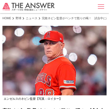
MENU
HOME
野球
ニュース
完敗ネビン監督がベンチで怒りの喝！ 試合中に
エンゼルスのネビン監督【写真：ロイター】