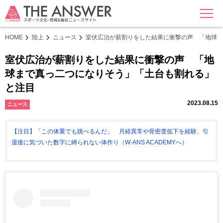
MENU
HOME
陸上
ニュース
室伏広治が薪割りをした結果に衝撃の声 「地球ま
室伏広治が薪割りをした結果に衝撃の声 「地
球まで真っ二つになりそう」「土台も割れる」
と注目
2023.08.15
ニュース
【注目】「この体重でも跳べるんだ」 月経異常や骨密度低下を経験、引
退後に気づいた数字に縛られない体作り（W-ANS ACADEMYへ）