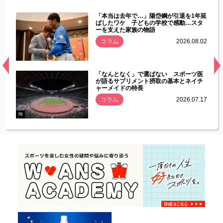
じた違
「本当は去年で…」陽岱鋼が引退を1年延
す」永
ばしたワケ 子どもの学校で感動…スタ
ーを支えた家族の物語
.08.01
コラム
2026.08.02
経異常
「なんとなく」で選ばない スポーツ医
づいた
が語るサプリメント摂取の基本とネイチ
ャーメイドの特長
コラム
2026.07.17
.07.21
PR