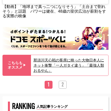
【動画】「地球まで真っ二つになりそう」「土台まで割れ
そう」と話題 パワーは健在、48歳の室伏広治が薪割をす
る実際の映像
那須川天心戦の客席に映った大物日本人に
こちらも
ネット衝撃「一人ガタイ違う」「最強人類
▶︎
オススメ
おるやん」
1
2
RANKING
人気記事ランキング