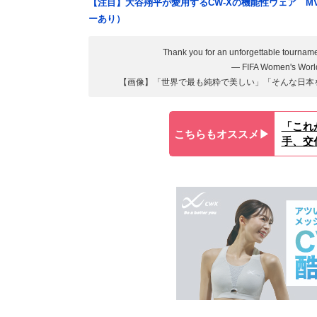
【注目】大谷翔平が愛用するCW-Xの機能性ウェア M
ーあり）
Thank you for an unforgettable tournam
— FIFA Women's Wor
【画像】「世界で最も純粋で美しい」「そんな日本
「これ
こちらもオススメ▶︎
手、交