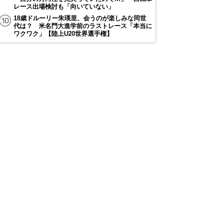
レース出場検討も「向いていない」
18歳ドルーリー朱瑛里、会うのが楽しみな同世
代は？ 米名門大進学前のラストレース「本当に
ワクワク」【陸上U20世界選手権】