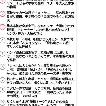
ワケ 子どもの学校で感動…スターを支えた家族
の物語
高校サッカー決勝で「まさか…」 涙の盟友へ歩
み寄り抱擁、中学時代の「全国でやろう」約束実
現
桑木志帆が全英女王になれたワケ 大雨に打たれ
1時間…トレーナー「これが桑木志帆なんです」
センス×努力＝大輪の花に
高校野球「7回制」を親はどう見るか 取材で聞
いた本音「20人は少ない」「逆転劇が…」熱中
症リスクは理解も
ハンド強豪に短期留学、21歳が感じた違いと
は…「無駄なパスがないんです」永森悠透の貴重
な経験
「こっちは大丈夫だから」震災熊本から届いた
LINE 吉報届けるはずが…「決めないといけな
かった」泣き崩れた最後の夏――大津・山本翼
戦力外→球宴初出場、ヤクルト増田珠に刺激与え
た父の新たな人生 600人の島で…「凄いです」
ラグビー界で物議「カテゴリ制」新局面を解説
18歳で来日→日本代表に…「屈辱だった」当事
者の訴え、その結末は
りくりゅう木原“脱線トーク”でまさかの告白
「自分の方向性を見失っていたので…」 自転車