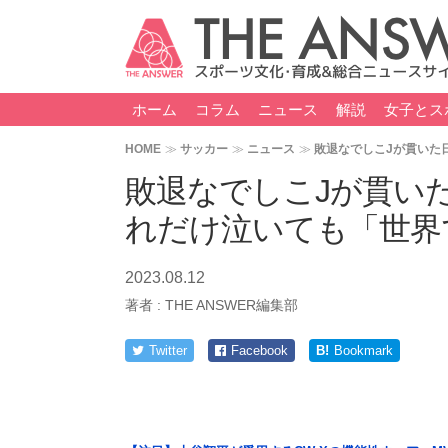
ホーム
コラム
ニュース
解説
女子とス
HOME
サッカー
ニュース
敗退なでしこJが貫いた
敗退なでしこJが貫い
れだけ泣いても「世界
2023.08.12
著者 :
THE ANSWER編集部
Twitter
Facebook
B!
Bookmark