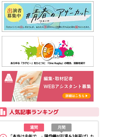
週間
月間
「本当は去年で…」陽岱鋼が引退を1年延ばした