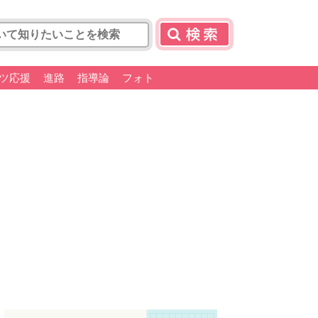
ツ応援
進路
指導論
フォト