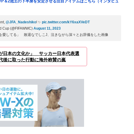
VP＆2冠王の下半身を安定させる注目アイテムはこちら（インタビュ
ent,
@JFA_Nadeshiko
! ✨
pic.twitter.com/kY6xaXVeDT
ld Cup (@FIFAWWC)
August 11, 2023
を愛してる」 敗退なでしこJ、泣きながら深々とお辞儀をした画像
が日本の文化か」 サッカー日本代表選
代後に取った行動に海外称賛の嵐