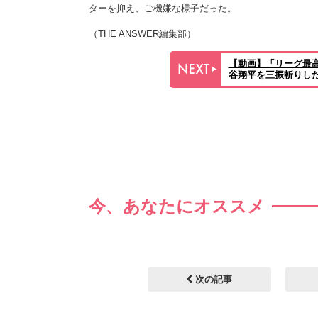
ターを抑え、ご機嫌な様子だった。
（THE ANSWER編集部）
【動画】「リーグ最
谷翔平を三振斬りした
今、あなたにオススメ
次の記事