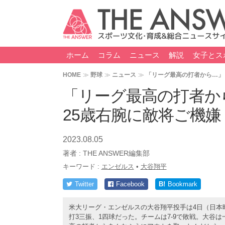
ホーム
コラム
ニュース
解説
女子とス
HOME
野球
ニュース
「リーグ最高の打者から…」
「リーグ最高の打者か
25歳右腕に敵将ご機
2023.08.05
著者 :
THE ANSWER編集部
キーワード :
エンゼルス
•
大谷翔平
Twitter
Facebook
B!
Bookmark
米大リーグ・エンゼルスの大谷翔平投手は4日（日本時
打3三振、1四球だった。チームは7-9で敗戦。大谷