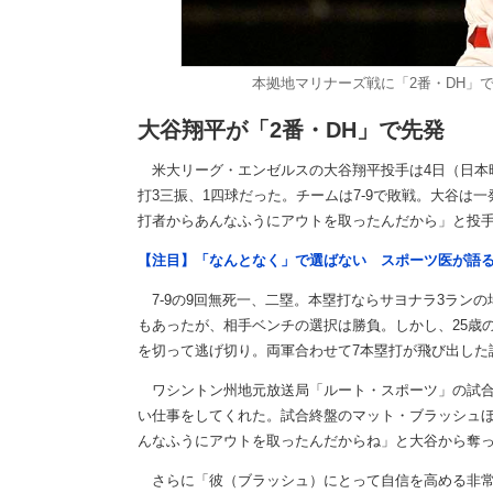
本拠地マリナーズ戦に「2番・DH」
大谷翔平が「2番・DH」で先発
米大リーグ・エンゼルスの大谷翔平投手は4日（日本時
打3三振、1四球だった。チームは7-9で敗戦。大谷は
打者からあんなふうにアウトを取ったんだから」と投
【注目】「なんとなく」で選ばない スポーツ医が語
7-9の9回無死一、二塁。本塁打ならサヨナラ3ラン
もあったが、相手ベンチの選択は勝負。しかし、25歳
を切って逃げ切り。両軍合わせて7本塁打が飛び出した
ワシントン州地元放送局「ルート・スポーツ」の試合
い仕事をしてくれた。試合終盤のマット・ブラッシュ
んなふうにアウトを取ったんだからね」と大谷から奪
さらに「彼（ブラッシュ）にとって自信を高める非常