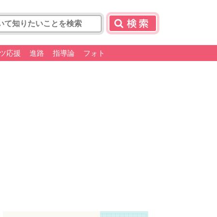
ツ応援
進路
指導論
フォト