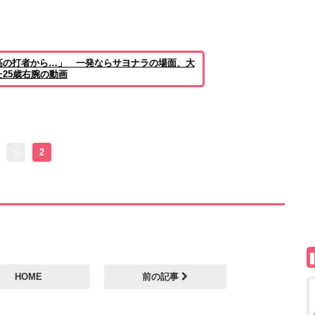
高の打者から…」 一発ならサヨナラの場面、大
25歳右腕の動画
1
2
HOME
前の記事