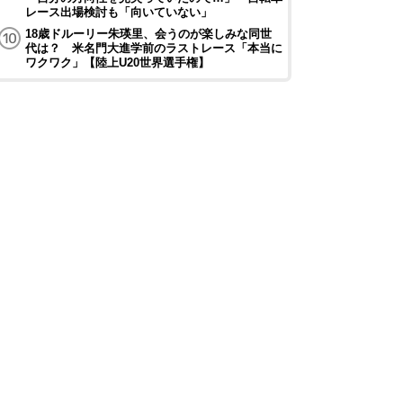
レース出場検討も「向いていない」
18歳ドルーリー朱瑛里、会うのが楽しみな同世
代は？ 米名門大進学前のラストレース「本当に
ワクワク」【陸上U20世界選手権】