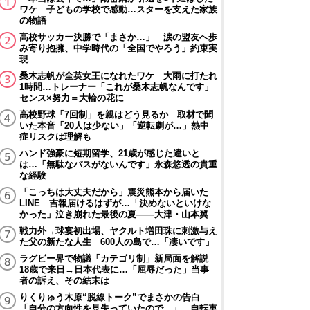
ワケ 子どもの学校で感動…スターを支えた家族
の物語
高校サッカー決勝で「まさか…」 涙の盟友へ歩
み寄り抱擁、中学時代の「全国でやろう」約束実
現
桑木志帆が全英女王になれたワケ 大雨に打たれ
1時間…トレーナー「これが桑木志帆なんです」
センス×努力＝大輪の花に
高校野球「7回制」を親はどう見るか 取材で聞
いた本音「20人は少ない」「逆転劇が…」熱中
症リスクは理解も
ハンド強豪に短期留学、21歳が感じた違いと
は…「無駄なパスがないんです」永森悠透の貴重
な経験
「こっちは大丈夫だから」震災熊本から届いた
LINE 吉報届けるはずが…「決めないといけな
かった」泣き崩れた最後の夏――大津・山本翼
戦力外→球宴初出場、ヤクルト増田珠に刺激与え
た父の新たな人生 600人の島で…「凄いです」
ラグビー界で物議「カテゴリ制」新局面を解説
18歳で来日→日本代表に…「屈辱だった」当事
者の訴え、その結末は
りくりゅう木原“脱線トーク”でまさかの告白
「自分の方向性を見失っていたので…」 自転車