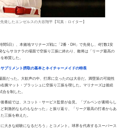
で先発したエンゼルスの大谷翔平【写真：ロイター】
間5日）、本拠地マリナーズ戦に「2番・DH」で先発し、4打数1安
一発ならサヨナラの場面で空振り三振に終わり、敵将は「リーグ最高の
手を称賛した。
るサプリメント摂取の基本とネイチャーメイドの特長
の場面だった。大歓声の中、打席に立ったのは大谷だ。満塁策の可能性
の右腕マット・ブラッシュに空振り三振を喫した。マリナーズは後続
試合を制した。
後番組では、スコット・サービス監督が会見。「ブルペンが素晴らし
ほど刺激的なものもなかった」と振り返り、「リーグ最高の打者からあ
った三振を称えた。
に大きな経験になるだろう」とコメント。球界を代表するスーパース