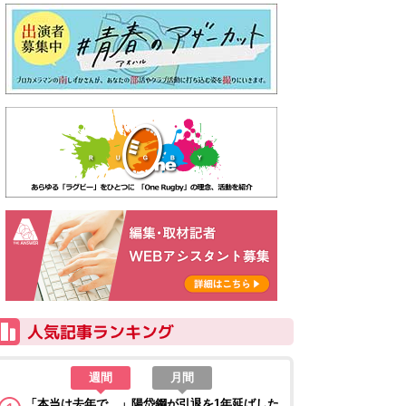
週間
月間
「本当は去年で…」陽岱鋼が引退を1年延ばした