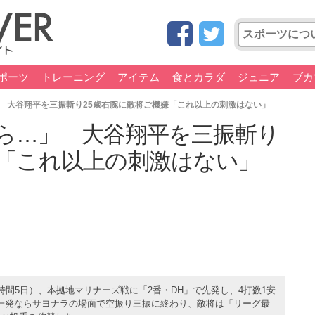
ポーツ
トレーニング
アイテム
食とカラダ
ジュニア
ブカ
 大谷翔平を三振斬り25歳右腕に敵将ご機嫌「これ以上の刺激はない」
ら…」 大谷翔平を三振斬り
嫌「これ以上の刺激はない」
間5日）、本拠地マリナーズ戦に「2番・DH」で先発し、4打数1安
は一発ならサヨナラの場面で空振り三振に終わり、敵将は「リーグ最