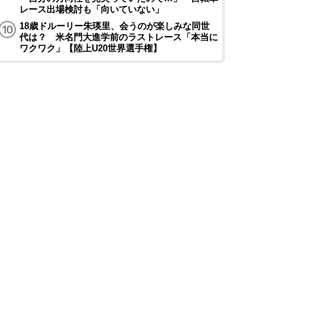
レース出場検討も「向いていない」
18歳ドルーリー朱瑛里、会うのが楽しみな同世
代は？ 米名門大進学前のラストレース「本当に
ワクワク」【陸上U20世界選手権】