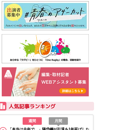
週間
月間
「本当は去年で…」陽岱鋼が引退を1年延ばした