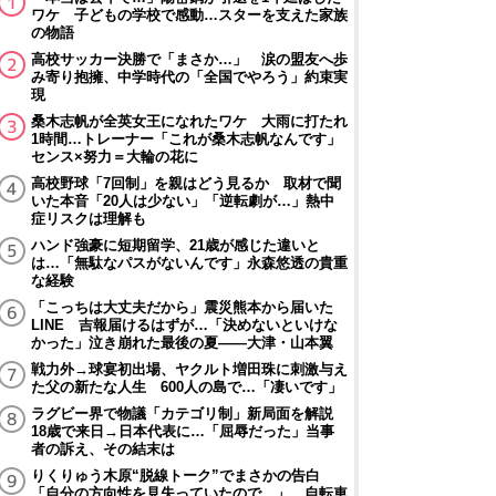
ワケ 子どもの学校で感動…スターを支えた家族
の物語
高校サッカー決勝で「まさか…」 涙の盟友へ歩
み寄り抱擁、中学時代の「全国でやろう」約束実
現
桑木志帆が全英女王になれたワケ 大雨に打たれ
1時間…トレーナー「これが桑木志帆なんです」
センス×努力＝大輪の花に
高校野球「7回制」を親はどう見るか 取材で聞
いた本音「20人は少ない」「逆転劇が…」熱中
症リスクは理解も
ハンド強豪に短期留学、21歳が感じた違いと
は…「無駄なパスがないんです」永森悠透の貴重
な経験
「こっちは大丈夫だから」震災熊本から届いた
LINE 吉報届けるはずが…「決めないといけな
かった」泣き崩れた最後の夏――大津・山本翼
戦力外→球宴初出場、ヤクルト増田珠に刺激与え
た父の新たな人生 600人の島で…「凄いです」
ラグビー界で物議「カテゴリ制」新局面を解説
18歳で来日→日本代表に…「屈辱だった」当事
者の訴え、その結末は
りくりゅう木原“脱線トーク”でまさかの告白
「自分の方向性を見失っていたので…」 自転車