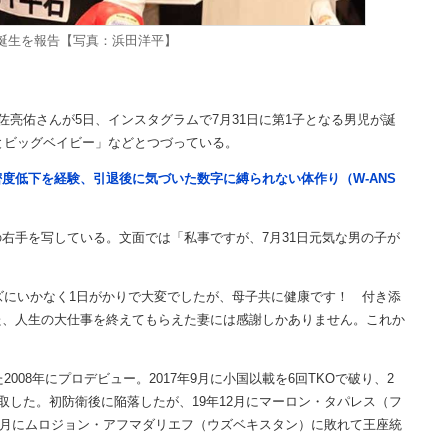
誕生を報告【写真：浜田洋平】
亮佑さんが5日、インスタグラムで7月31日に第1子となる男児が誕
ムとビッグベイビー」などとつづっている。
度低下を経験、引退後に気づいた数字に縛られない体作り（W-ANS
手を写している。文面では「私事ですが、7月31日元気な男の子が
ーズにいかなく1日がかりで大変でしたが、母子共に健康です！ 付き添
た、人生の大仕事を終えてもらえた妻には感謝しかありません。これか
008年にプロデビュー。2017年9月に小国以載を6回TKOで破り、2
取した。初防衛後に陥落したが、19年12月にマーロン・タパレス（フ
年4月にムロジョン・アフマダリエフ（ウズベキスタン）に敗れて王座統