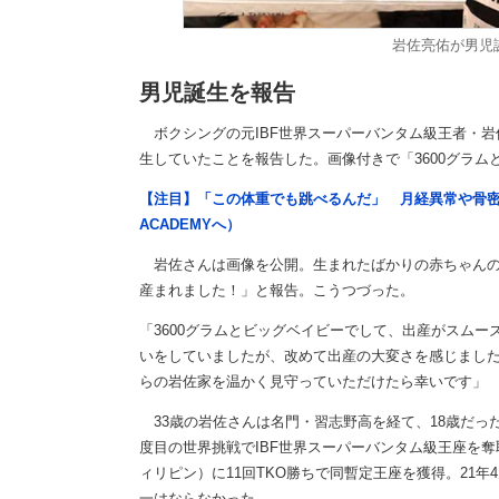
岩佐亮佑が男児
男児誕生を報告
ボクシングの元IBF世界スーパーバンタム級王者・岩佐
生していたことを報告した。画像付きで「3600グラ
【注目】「この体重でも跳べるんだ」 月経異常や骨密
ACADEMYへ）
岩佐さんは画像を公開。生まれたばかりの赤ちゃんの右
産まれました！」と報告。こうつづった。
「3600グラムとビッグベイビーでして、出産がスム
いをしていましたが、改めて出産の大変さを感じまし
らの岩佐家を温かく見守っていただけたら幸いです」
33歳の岩佐さんは名門・習志野高を経て、18歳だった2
度目の世界挑戦でIBF世界スーパーバンタム級王座を奪
ィリピン）に11回TKO勝ちで同暫定王座を獲得。21
一はならなかった。