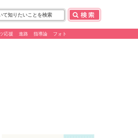
ツ応援
進路
指導論
フォト