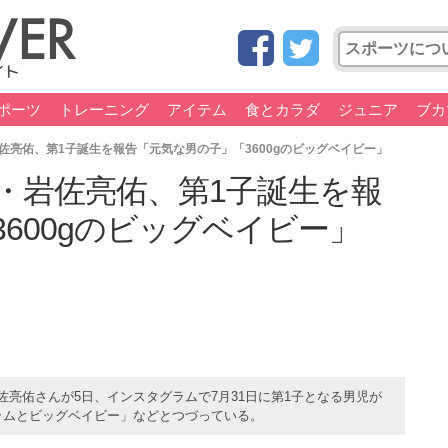
ポーツ
トレーニング
アイテム
食とカラダ
ジュニア
ブカ
佐亮佑、第1子誕生を報告「元気な男の子」「3600gのビッグベイビー」
・岩佐亮佑、第1子誕生を報
600gのビッグベイビー」
佐亮佑さんが5日、インスタグラムで7月31日に第1子となる男児が
グラムとビッグベイビー」などとつづっている。