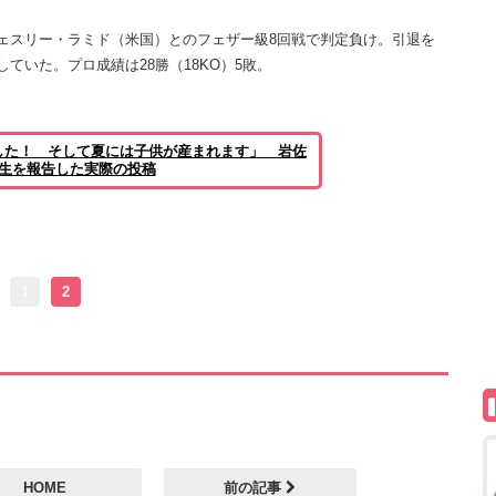
ェスリー・ラミド（米国）とのフェザー級8回戦で判定負け。引退を
ていた。プロ成績は28勝（18KO）5敗。
した！ そして夏には子供が産まれます」 岩佐
誕生を報告した実際の投稿
1
2
HOME
前の記事