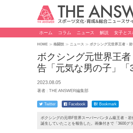
ホーム
コラム
ニュース
解説
女子とス
HOME
格闘技
ニュース
ボクシング元世界王者・岩
ボクシング元世界王者
告「元気な男の子」「3
2023.08.05
著者 :
THE ANSWER編集部
Twitter
Facebook
B!
Bookmark
ボクシングの元IBF世界スーパーバンタム級王者・岩
誕生していたことを報告した。画像付きで「3600