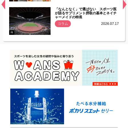
経異常
「なんとなく」で選ばない スポーツ医
づいた
が語るサプリメント摂取の基本とネイチ
ャーメイドの特長
コラム
2026.07.17
.07.21
PR