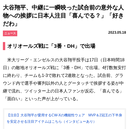
大谷翔平、中継に一瞬映った試合前の意外な人
物への挨拶に日本人注目「喜んでる？」「好き
だわ」
2023.05.18
ニュース
オリオールズ戦に「3番・DH」で出場
米大リーグ・エンゼルスの大谷翔平投手は17日（日本時間18
日）の敵地オリオールズ戦に「3番・DH」で出場。4打数無安打
に終わり、チームも1-3で敗れて2連敗となった。試合前、グラ
ウンド内で選手や審判以外の人とグータッチで挨拶する姿が中
継で流れ、ツイッター上の日本人ファンが反応。「喜んでる」
「面白い」といった声が上がっている。
【注目】大谷翔平が愛用するCW-Xの機能性ウェア MVP＆2冠王の下半身
を安定させる注目アイテムはこちら（インタビューあり）