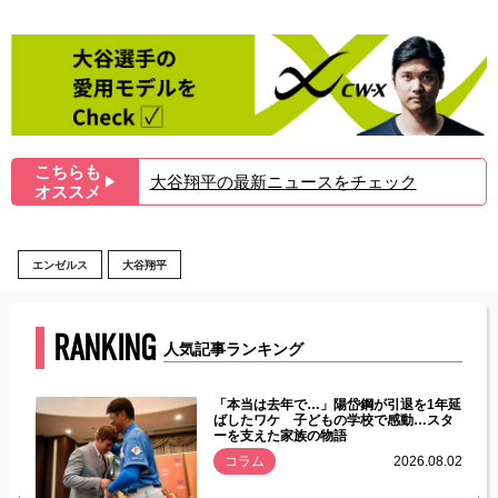
こちらも
大谷翔平の最新ニュースをチェック
▶︎
オススメ
エンゼルス
大谷翔平
RANKING
人気記事ランキング
じた違
「本当は去年で…」陽岱鋼が引退を1年延
す」永
ばしたワケ 子どもの学校で感動…スタ
ーを支えた家族の物語
.08.01
コラム
2026.08.02