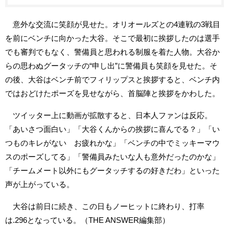
意外な交流に笑顔が見せた。オリオールズとの4連戦の3戦目
を前にベンチに向かった大谷。そこで最初に挨拶したのは選手
でも審判でもなく、警備員と思われる制服を着た人物。大谷か
らの思わぬグータッチの“申し出”に警備員も笑顔を見せた。そ
の後、大谷はベンチ前でフィリップスと挨拶すると、ベンチ内
ではおどけたポーズを見せながら、首脳陣と挨拶をかわした。
ツイッター上に動画が拡散すると、日本人ファンは反応。
「あいさつ面白い」「大谷くんからの挨拶に喜んでる？」「い
つものキレがない お疲れかな」「ベンチの中でミッキーマウ
スのポーズしてる」「警備員みたいな人も意外だったのかな」
「チームメート以外にもグータッチするの好きだわ」といった
声が上がっている。
大谷は前日に続き、この日もノーヒットに終わり、打率
は.296となっている。（THE ANSWER編集部）