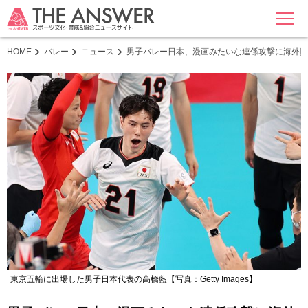
MENU
HOME
バレー
ニュース
男子バレー日本、漫画みたいな連係攻撃に海外興
東京五輪に出場した男子日本代表の高橋藍【写真：Getty Images】