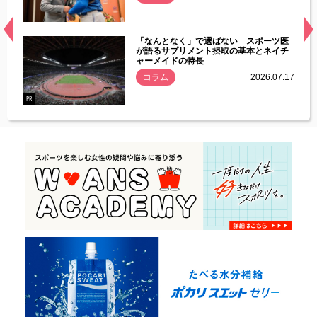
経異常
「なんとなく」で選ばない スポーツ医
づいた
が語るサプリメント摂取の基本とネイチ
ャーメイドの特長
コラム
2026.07.17
.07.21
PR