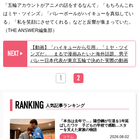
「五輪アカウントがアニメの話をするなんて」「もちろんこれ
はミヤ・ツインズ」「バレーボールがハイキューを真似してい
る」「私を笑顔にさせてくれる」などと反響が集まっていた。
（THE ANSWER編集部）
【動画】「ハイキューから引用」「ミヤ・ツイ
NEXT
ンズだ」 まるで漫画みたいと海外話題、男子
▶︎
バレー日本代表が東京五輪で決めた実際の動画
1
2
RANKING
人気記事ランキング
じた違
「本当は去年で…」陽岱鋼が引退を1年延
す」永
ばしたワケ 子どもの学校で感動…スタ
ーを支えた家族の物語
.08.01
コラム
2026.08.02