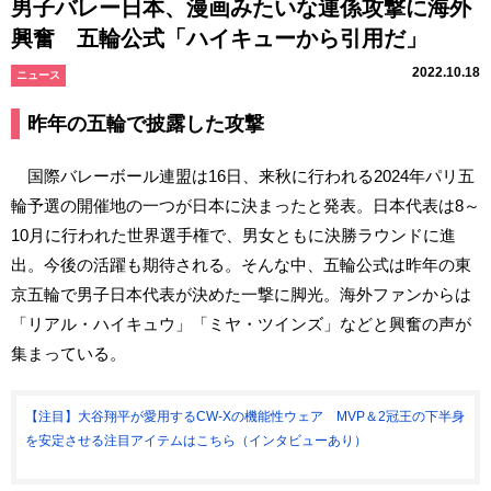
男子バレー日本、漫画みたいな連係攻撃に海外
興奮 五輪公式「ハイキューから引用だ」
2022.10.18
ニュース
昨年の五輪で披露した攻撃
国際バレーボール連盟は16日、来秋に行われる2024年パリ五
輪予選の開催地の一つが日本に決まったと発表。日本代表は8～
10月に行われた世界選手権で、男女ともに決勝ラウンドに進
出。今後の活躍も期待される。そんな中、五輪公式は昨年の東
京五輪で男子日本代表が決めた一撃に脚光。海外ファンからは
「リアル・ハイキュウ」「ミヤ・ツインズ」などと興奮の声が
集まっている。
【注目】大谷翔平が愛用するCW-Xの機能性ウェア MVP＆2冠王の下半身
を安定させる注目アイテムはこちら（インタビューあり）