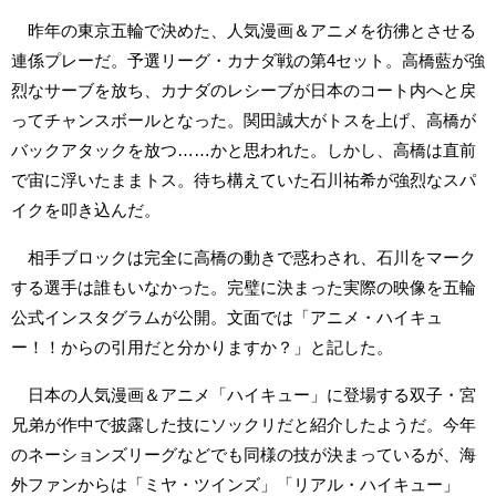
昨年の東京五輪で決めた、人気漫画＆アニメを彷彿とさせる
連係プレーだ。予選リーグ・カナダ戦の第4セット。高橋藍が強
烈なサーブを放ち、カナダのレシーブが日本のコート内へと戻
ってチャンスボールとなった。関田誠大がトスを上げ、高橋が
バックアタックを放つ……かと思われた。しかし、高橋は直前
で宙に浮いたままトス。待ち構えていた石川祐希が強烈なスパ
イクを叩き込んだ。
相手ブロックは完全に高橋の動きで惑わされ、石川をマーク
する選手は誰もいなかった。完璧に決まった実際の映像を五輪
公式インスタグラムが公開。文面では「アニメ・ハイキュ
ー！！からの引用だと分かりますか？」と記した。
日本の人気漫画＆アニメ「ハイキュー」に登場する双子・宮
兄弟が作中で披露した技にソックリだと紹介したようだ。今年
のネーションズリーグなどでも同様の技が決まっているが、海
外ファンからは「ミヤ・ツインズ」「リアル・ハイキュー」