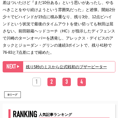
差はついたけど『まだ10分ある』という思いがあったし、やる
べきことをやり続けようという雰囲気だった」と述懐。開始2分
少々でビハインドが19点に積み重なり、残り3分、12点ビハイ
ンドという状況で最後のタイムアウトを使い切っても秋田は屈
さない。前田顕蔵ヘッドコーチ（HC）が指示したディフェンス
で川崎のターンオーバーを誘発し、アレックス・デイビスのア
タックとジョーダン・グリンの連続3ポイントで、残り41秒で
76-83と7点差にまで縮めた。
NEXT
残り5秒のミスから公式戦初のブザービーター
▶︎
1
2
3
4
Bリーグ
RANKING
人気記事ランキング