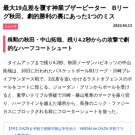
最大19点差を覆す神業ブザービーター Bリー
グ秋田、劇的勝利の裏にあった1つのミス
2022.04.13
ニュース
殊勲の秋田・中山拓哉、残り4.2秒からの攻撃で劇
的なハーフコートシュート
タイムアップまで残り4.2秒。秋田ノーザンハピネッツの中山
拓哉は、10日に行われたバスケットボールB1リーグ・川崎ブレ
イブサンダース戦で、2点差を追いかけるラストオフェンスのボ
ールをコートに投じる。ジョーダン・グリンからボールを受け
ると、素早いドリブル突破で川崎・篠山竜青のマークを振り切
り、ハーフラインを越えた場所から、長身のニック・ファジー
カスにブロックされる前にフローターシュートを放った。
【PR】DAZNを半額で視聴可能な学生向け「ABEMA de DAZN 学割プラ