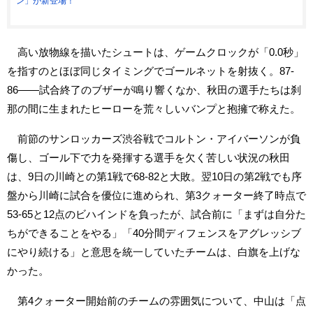
ン」が新登場！
高い放物線を描いたシュートは、ゲームクロックが「0.0秒」
を指すのとほぼ同じタイミングでゴールネットを射抜く。87-
86――試合終了のブザーが鳴り響くなか、秋田の選手たちは刹
那の間に生まれたヒーローを荒々しいバンプと抱擁で称えた。
前節のサンロッカーズ渋谷戦でコルトン・アイバーソンが負
傷し、ゴール下で力を発揮する選手を欠く苦しい状況の秋田
は、9日の川崎との第1戦で68-82と大敗。翌10日の第2戦でも序
盤から川崎に試合を優位に進められ、第3クォーター終了時点で
53-65と12点のビハインドを負ったが、試合前に「まずは自分た
ちができることをやる」「40分間ディフェンスをアグレッシブ
にやり続ける」と意思を統一していたチームは、白旗を上げな
かった。
第4クォーター開始前のチームの雰囲気について、中山は「点