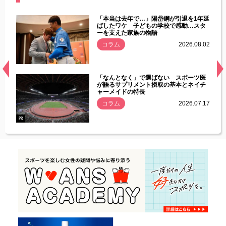
じた違
「本当は去年で…」陽岱鋼が引退を1年延
す」永
ばしたワケ 子どもの学校で感動…スタ
ーを支えた家族の物語
.08.01
コラム
2026.08.02
経異常
「なんとなく」で選ばない スポーツ医
づいた
が語るサプリメント摂取の基本とネイチ
ャーメイドの特長
コラム
2026.07.17
.07.21
PR