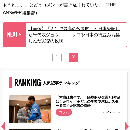
もうれしい」などとコメントが書き込まれていた。（THE
ANSWER編集部）
【画像】「人生で最高の数週間」と日本愛記し
NEXT
た米代表ジョウ、ユニクロや日本の街並みも楽
▶︎
しんだ実際の投稿
1
2
RANKING
人気記事ランキング
じた違
「本当は去年で…」陽岱鋼が引退を1年延
す」永
ばしたワケ 子どもの学校で感動…スタ
ーを支えた家族の物語
.08.01
コラム
2026.08.02