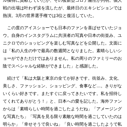
ル獲得に貢献していたが、その後新型コロナ陽性が判明。個人
戦の出場は叶わず涙を流したが、最終日のエキシビションでは
熱演。3月の世界選手権では3位と復活していた。
この度のアイスショーでも日本のファンを喜ばせていたジョ
ウ。自身のインスタグラムに共演者の写真や日本の街並み、ユ
ニクロでのショッピングを楽しむ写真などを公開した。文面に
は「私の人生の中で最高の数週間となりました。素晴らしいシ
ョーができただけではありません。私の周りのファミリーのお
陰でスペシャルな経験ができました」と感謝した。
続けて「私は大阪と東京の全てが好きです。街並み、文化、
美しさ、ファッション、ショッピング、食事など…。きりがな
いくらい好きです。またすぐに戻ってきたいです。私を招待し
てくれてありがとう！」と、日本への愛を記した。海外ファン
からは「素晴らしい時間を過ごしたようだね」「アメージング
な写真たち」「写真を見る限り素敵な時間を過ごしていたのは
明らか」「幸せそうで良いね」「良い時間を過ごしたようで私