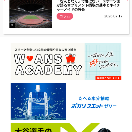
経異常
「なんとなく」で選ばない スポーツ医
づいた
が語るサプリメント摂取の基本とネイチ
ャーメイドの特長
コラム
2026.07.17
.07.21
PR