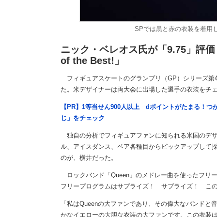
SPでは黒と赤の衣装を着用して
ニック・ベレオス氏が「9.75」評価
of the Best!」
フィギュアスケートのグランプリ（GP）シリーズ第4
た。米デザイナーは両大会に出場した選手の衣装をチ
【PR】1等当せん900人以上 dポイントがたまる！
じ」をチェック
独自の分析でフィギュアファンに知られる米国のデザ
ル、アイスダンス、ペア各種目からピックアップして採
のが、横井だった。
ロックバンド「Queen」のメドレー曲を使ったフリ
フリープログラムはサプライズ！ サプライズ！ こ
「私はQueenの大ファンであり、その偉大なバンド
かなイエローの大胆な衣装の大ファンです。この衣装