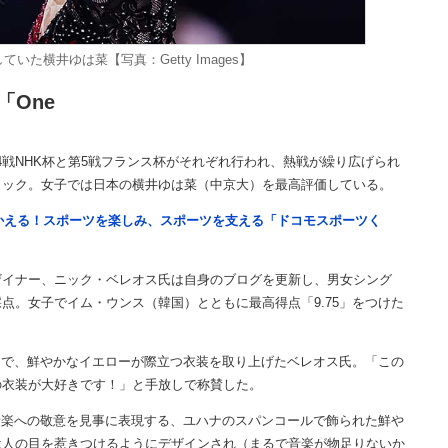
いた横井ゆは菜【写真：Getty Images】
「One
戦NHK杯と第5戦フランス杯がそれぞれ行われ、熱戦が繰り広げられ
ェック。女子では日本の横井ゆは菜（中京大）を最高評価している。
つかえる！スポーツを楽しみ、スポーツを支える「ドコモスポーツく
イナー、ニック・ベレオス氏は自身のブログを更新し、男女シング
点。女子でイム・ウンス（韓国）とともに最高得点「9.75」をつけた
ーで、鮮やかなイエローが際立つ衣装を取り上げたベレオス氏。「この
の衣装が大好きです！」と手放しで称賛した。
と音楽への敬意を見事に表現する、ユハナのスパンコールで飾られた鮮や
は人の目を惹きつけるようにデザインされ（まるで音楽が物足りないか