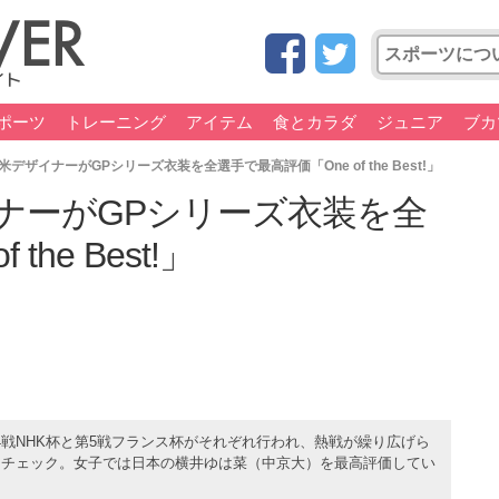
ポーツ
トレーニング
アイテム
食とカラダ
ジュニア
ブカ
デザイナーがGPシリーズ衣装を全選手で最高評価「One of the Best!」
ナーがGPシリーズ衣装を全
he Best!」
戦NHK杯と第5戦フランス杯がそれぞれ行われ、熱戦が繰り広げら
をチェック。女子では日本の横井ゆは菜（中京大）を最高評価してい