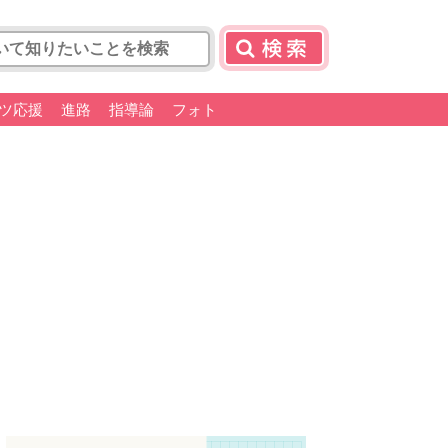
ツ応援
進路
指導論
フォト