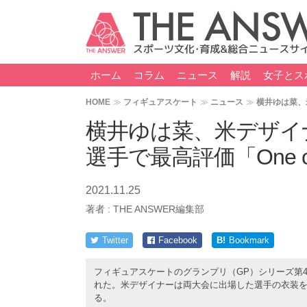
ホーム
コラム
ニュース
解説
女子とス
HOME
フィギュアスケート
ニュース
横井ゆは菜、米
横井ゆは菜、米デザイ
選手で最高評価「One of t
2021.11.25
著者 :
THE ANSWER編集部
Twitter
Facebook
B!
Bookmark
フィギュアスケートのグランプリ（GP）シリーズ第4
れた。米デザイナーは両大会に出場した選手の衣装
る。