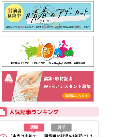
週間
月間
「本当は去年で…」陽岱鋼が引退を1年延ばした