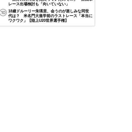
レース出場検討も「向いていない」
18歳ドルーリー朱瑛里、会うのが楽しみな同世
代は？ 米名門大進学前のラストレース「本当に
ワクワク」【陸上U20世界選手権】