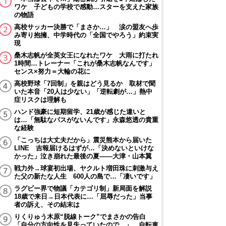
ワケ 子どもの学校で感動…スターを支えた家族
の物語
高校サッカー決勝で「まさか…」 涙の盟友へ歩
み寄り抱擁、中学時代の「全国でやろう」約束実
現
桑木志帆が全英女王になれたワケ 大雨に打たれ
1時間…トレーナー「これが桑木志帆なんです」
センス×努力＝大輪の花に
高校野球「7回制」を親はどう見るか 取材で聞
いた本音「20人は少ない」「逆転劇が…」熱中
症リスクは理解も
ハンド強豪に短期留学、21歳が感じた違いと
は…「無駄なパスがないんです」永森悠透の貴重
な経験
「こっちは大丈夫だから」震災熊本から届いた
LINE 吉報届けるはずが…「決めないといけな
かった」泣き崩れた最後の夏――大津・山本翼
戦力外→球宴初出場、ヤクルト増田珠に刺激与え
た父の新たな人生 600人の島で…「凄いです」
ラグビー界で物議「カテゴリ制」新局面を解説
18歳で来日→日本代表に…「屈辱だった」当事
者の訴え、その結末は
りくりゅう木原“脱線トーク”でまさかの告白
「自分の方向性を見失っていたので…」 自転車