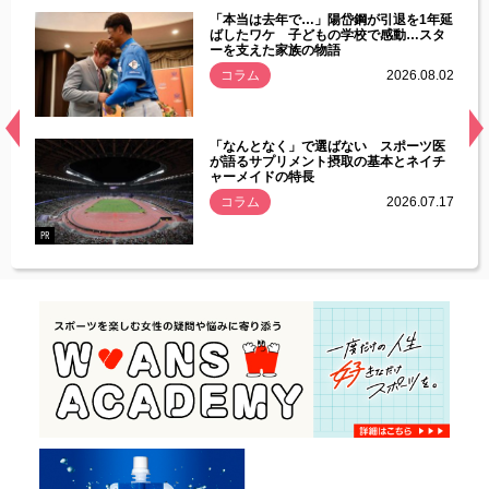
じた違
「本当は去年で…」陽岱鋼が引退を1年延
す」永
ばしたワケ 子どもの学校で感動…スタ
ーを支えた家族の物語
.08.01
コラム
2026.08.02
経異常
「なんとなく」で選ばない スポーツ医
づいた
が語るサプリメント摂取の基本とネイチ
ャーメイドの特長
コラム
2026.07.17
.07.21
PR