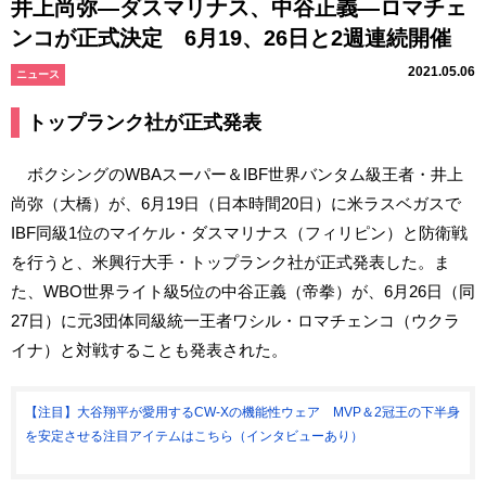
井上尚弥―ダスマリナス、中谷正義―ロマチェ
ンコが正式決定 6月19、26日と2週連続開催
2021.05.06
ニュース
トップランク社が正式発表
ボクシングのWBAスーパー＆IBF世界バンタム級王者・井上
尚弥（大橋）が、6月19日（日本時間20日）に米ラスベガスで
IBF同級1位のマイケル・ダスマリナス（フィリピン）と防衛戦
を行うと、米興行大手・トップランク社が正式発表した。ま
た、WBO世界ライト級5位の中谷正義（帝拳）が、6月26日（同
27日）に元3団体同級統一王者ワシル・ロマチェンコ（ウクラ
イナ）と対戦することも発表された。
【注目】大谷翔平が愛用するCW-Xの機能性ウェア MVP＆2冠王の下半身
を安定させる注目アイテムはこちら（インタビューあり）