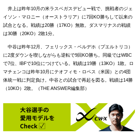
井上は昨年10月の米ラスベガスデビュー戦で、挑戦者のジェ
イソン・マロニー（オーストラリア）に7回KO勝ちして以来の
試合となる。戦績は20勝（17KO）無敗。ダスマリナスの戦績
は30勝（20KO）2敗1分。
中谷は昨年12月、フェリックス・ベルデホ（プエルトリコ）
に2度ダウンを喫しながらも逆転で9回KO勝ち。同級ではWBC
で7位、IBFで10位につけている。戦績は19勝（13KO）1敗。ロ
マチェンコは昨年10月にテオフィモ・ロペス（米国）との4団
体統一戦に判定負け。中谷との試合で再起を図る。戦績は14勝
（10KO）2敗。（THE ANSWER編集部）