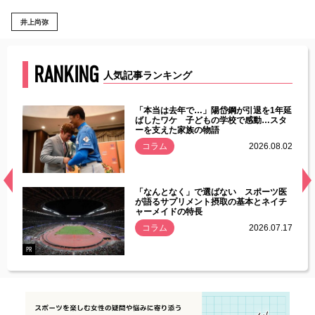
井上尚弥
RANKING
人気記事ランキング
じた違
「本当は去年で…」陽岱鋼が引退を1年延
す」永
ばしたワケ 子どもの学校で感動…スタ
ーを支えた家族の物語
.08.01
コラム
2026.08.02
経異常
「なんとなく」で選ばない スポーツ医
づいた
が語るサプリメント摂取の基本とネイチ
ャーメイドの特長
コラム
2026.07.17
.07.21
PR