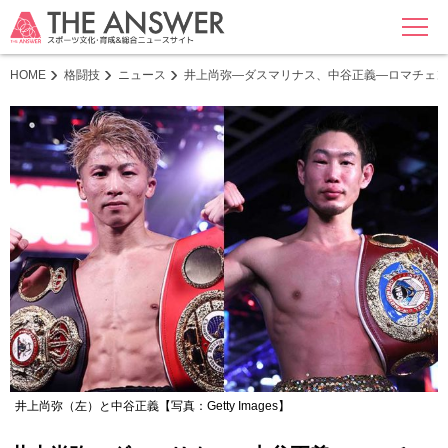
MENU
HOME
格闘技
ニュース
井上尚弥―ダスマリナス、中谷正義―ロマチェンコ
井上尚弥（左）と中谷正義【写真：Getty Images】