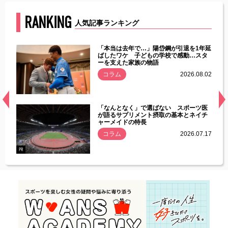
RANKING
人気記事ランキング
じた違
「本当は去年で…」陽岱鋼が引退を1年延
す」永
ばしたワケ 子どもの学校で感動…スタ
ーを支えた家族の物語
.08.01
コラム
2026.08.02
経異常
「なんとなく」で選ばない スポーツ医
づいた
が語るサプリメント摂取の基本とネイチ
ャーメイドの特長
コラム
2026.07.17
.07.21
PR