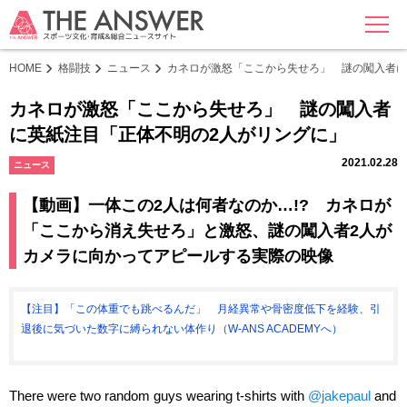
MENU
HOME
格闘技
ニュース
カネロが激怒「ここから失せろ」 謎の闖入者に
カネロが激怒「ここから失せろ」 謎の闖入者
に英紙注目「正体不明の2人がリングに」
2021.02.28
ニュース
【動画】一体この2人は何者なのか…!? カネロが
「ここから消え失せろ」と激怒、謎の闖入者2人が
カメラに向かってアピールする実際の映像
【注目】「この体重でも跳べるんだ」 月経異常や骨密度低下を経験、引
退後に気づいた数字に縛られない体作り（W-ANS ACADEMYへ）
There were two random guys wearing t-shirts with
@jakepaul
and