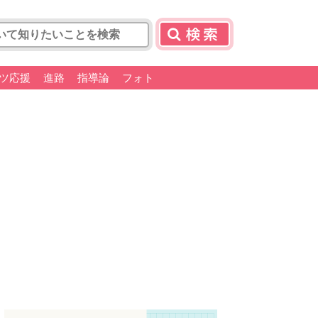
ツ応援
進路
指導論
フォト