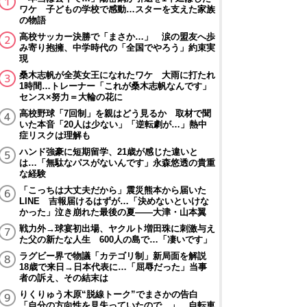
ワケ 子どもの学校で感動…スターを支えた家族
の物語
高校サッカー決勝で「まさか…」 涙の盟友へ歩
み寄り抱擁、中学時代の「全国でやろう」約束実
現
桑木志帆が全英女王になれたワケ 大雨に打たれ
1時間…トレーナー「これが桑木志帆なんです」
センス×努力＝大輪の花に
高校野球「7回制」を親はどう見るか 取材で聞
いた本音「20人は少ない」「逆転劇が…」熱中
症リスクは理解も
ハンド強豪に短期留学、21歳が感じた違いと
は…「無駄なパスがないんです」永森悠透の貴重
な経験
「こっちは大丈夫だから」震災熊本から届いた
LINE 吉報届けるはずが…「決めないといけな
かった」泣き崩れた最後の夏――大津・山本翼
戦力外→球宴初出場、ヤクルト増田珠に刺激与え
た父の新たな人生 600人の島で…「凄いです」
ラグビー界で物議「カテゴリ制」新局面を解説
18歳で来日→日本代表に…「屈辱だった」当事
者の訴え、その結末は
りくりゅう木原“脱線トーク”でまさかの告白
「自分の方向性を見失っていたので…」 自転車