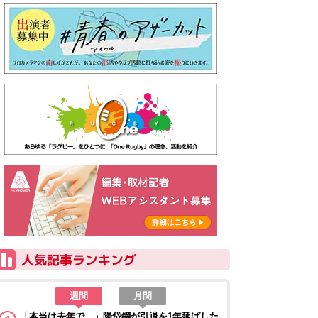
週間
月間
「本当は去年で…」陽岱鋼が引退を1年延ばした