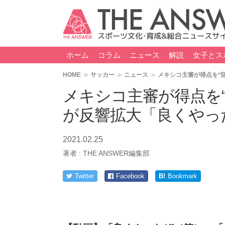
ホーム
コラム
ニュース
解説
女子とス
HOME
サッカー
ニュース
メキシコ主審が得点を“
メキシコ主審が得点を
が反響拡大「良くやっ
2021.02.25
著者 :
THE ANSWER編集部
Twitter
Facebook
B!
Bookmark