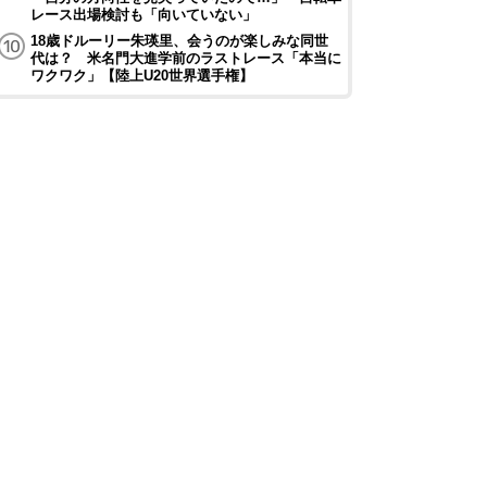
レース出場検討も「向いていない」
18歳ドルーリー朱瑛里、会うのが楽しみな同世
代は？ 米名門大進学前のラストレース「本当に
ワクワク」【陸上U20世界選手権】