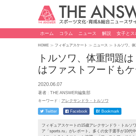
ホーム
コラム
ニュース
解説
女子とス
HOME
フィギュアスケート
ニュース
トルソワ、体
トルソワ、体重問題は
はファストフードもケ
2020.06.07
著者 :
THE ANSWER編集部
キーワード :
アレクサンドラ・トルソワ
Twitter
Facebook
B!
Bookmark
フィギュアスケートの15歳アレクサンドラ・トルソ
ア「sports.ru」がレポート。多くの女子選手が