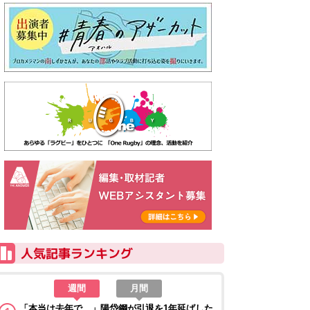
週間
月間
「本当は去年で…」陽岱鋼が引退を1年延ばした