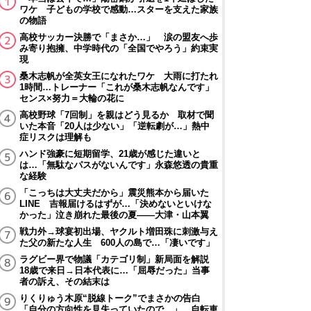
ワケ 子どもの学校で感動…スターを支えた家族
の物語
高校サッカー決勝で「まさか…」 涙の盟友へ歩
み寄り抱擁、中学時代の「全国でやろう」約束実
現
桑木志帆が全英女王になれたワケ 大雨に打たれ
1時間…トレーナー「これが桑木志帆なんです」
センス×努力＝大輪の花に
高校野球「7回制」を親はどう見るか 取材で聞
いた本音「20人は少ない」「逆転劇が…」熱中
症リスクは理解も
ハンド強豪に短期留学、21歳が感じた違いと
は…「無駄なパスがないんです」永森悠透の貴重
な経験
「こっちは大丈夫だから」震災熊本から届いた
LINE 吉報届けるはずが…「決めないといけな
かった」泣き崩れた最後の夏――大津・山本翼
戦力外→球宴初出場、ヤクルト増田珠に刺激与え
た父の新たな人生 600人の島で…「凄いです」
ラグビー界で物議「カテゴリ制」新局面を解説
18歳で来日→日本代表に…「屈辱だった」当事
者の訴え、その結末は
りくりゅう木原“脱線トーク”でまさかの告白
「自分の方向性を見失っていたので…」 自転車