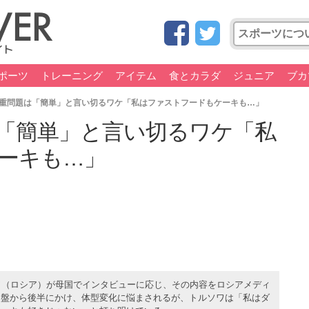
ポーツ
トレーニング
アイテム
食とカラダ
ジュニア
ブカ
重問題は「簡単」と言い切るワケ「私はファストフードもケーキも…」
「簡単」と言い切るワケ「私
ーキも…」
ワ（ロシア）が母国でインタビューに応じ、その内容をロシアメディ
10代中盤から後半にかけ、体型変化に悩まされるが、トルソワは「私はダ