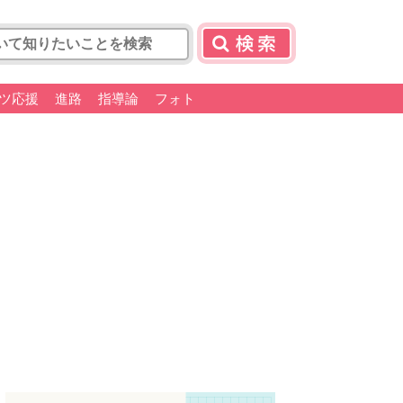
ツ応援
進路
指導論
フォト