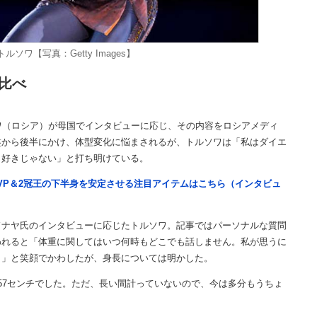
ソワ【写真：Getty Images】
比べ
ワ（ロシア）が母国でインタビューに応じ、その内容をロシアメディ
0代中盤から後半にかけ、体型変化に悩まされるが、トルソワは「私はダイエ
も好きじゃない」と打ち明けている。
VP＆2冠王の下半身を安定させる注目アイテムはこちら（インタビュ
ナヤ氏のインタビューに応じたトルソワ。記事ではパーソナルな質問
われると「体重に関してはいつ何時もどこでも話しません。私が思うに
う」と笑顔でかわしたが、身長については明かした。
57センチでした。ただ、長い間計っていないので、今は多分もうちょ