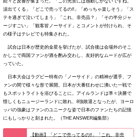
続々と反響が集まった。「この光景には感動しかないですね。
涙出てくる」「どこで売ってるの!!」「めっちゃ楽しそう」「ス
テキ過ぎて泣いてしまう」「これ、非売品？」「その半分ジャ
ージすごい」「観客皆ノーサイド」とコメントが付けられ、そ
の様子はテレビでも特集された。
試合は日本が歴史的金星を挙げたが、試合後は会場外のそこ
かしこで両国ファンが酒を酌み交わし、友好的なムードが広が
っていた。
日本大会はラグビー特有の「ノーサイド」の精神が選手、フ
ァンの間で様々な形で展開。日本が大番狂わせに沸いた一戦で
もスポットライトを浴びることに。アイルランドは準々決勝で
惜しくもニュージーランドに敗れ、8強敗退となったが、ヨーロ
ッパの強豪はファンのユニークな姿で日本のファンたちの記憶
にもしっかりと刻まれた。（THE ANSWER編集部）
【動画】「どこで売ってるの!!」「これ、非売