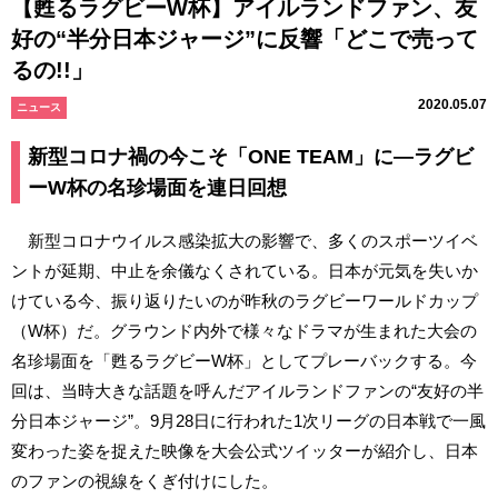
【甦るラグビーW杯】アイルランドファン、友
好の“半分日本ジャージ”に反響「どこで売って
るの!!」
2020.05.07
ニュース
新型コロナ禍の今こそ「ONE TEAM」に―ラグビ
ーW杯の名珍場面を連日回想
新型コロナウイルス感染拡大の影響で、多くのスポーツイベ
ントが延期、中止を余儀なくされている。日本が元気を失いか
けている今、振り返りたいのが昨秋のラグビーワールドカップ
（W杯）だ。グラウンド内外で様々なドラマが生まれた大会の
名珍場面を「甦るラグビーW杯」としてプレーバックする。今
回は、当時大きな話題を呼んだアイルランドファンの“友好の半
分日本ジャージ”。9月28日に行われた1次リーグの日本戦で一風
変わった姿を捉えた映像を大会公式ツイッターが紹介し、日本
のファンの視線をくぎ付けにした。