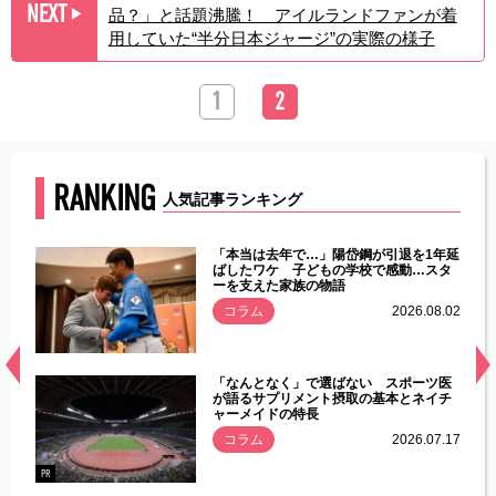
NEXT
品？」と話題沸騰！ アイルランドファンが着
▶︎
用していた“半分日本ジャージ”の実際の様子
1
2
RANKING
人気記事ランキング
じた違
「本当は去年で…」陽岱鋼が引退を1年延
す」永
ばしたワケ 子どもの学校で感動…スタ
ーを支えた家族の物語
.08.01
コラム
2026.08.02
経異常
「なんとなく」で選ばない スポーツ医
づいた
が語るサプリメント摂取の基本とネイチ
ャーメイドの特長
コラム
2026.07.17
.07.21
PR