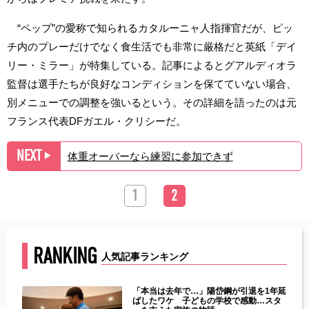
“ペップ”の愛称で知られるカタルーニャ人指揮官だが、ピッ
チ内のプレーだけでなく食生活でも非常に厳格だと英紙「デイ
リー・ミラー」が特集している。記事によるとグアルディオラ
監督は選手たちが良好なコンディションを保てていない場合、
別メニューでの調整を強いるという。その詳細を語ったのは元
フランス代表DFガエル・クリシーだ。
NEXT
体重オーバーなら練習に参加できず
▶︎
1
2
RANKING
人気記事ランキング
じた違
「本当は去年で…」陽岱鋼が引退を1年延
す」永
ばしたワケ 子どもの学校で感動…スタ