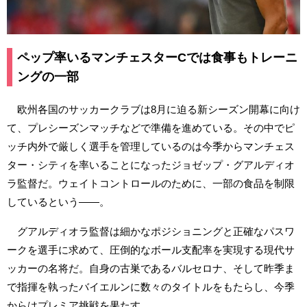
ペップ率いるマンチェスターCでは食事もトレーニ
ングの一部
欧州各国のサッカークラブは8月に迫る新シーズン開幕に向け
て、プレシーズンマッチなどで準備を進めている。その中でピ
ッチ内外で厳しく選手を管理しているのは今季からマンチェス
ター・シティを率いることになったジョゼップ・グアルディオ
ラ監督だ。ウェイトコントロールのために、一部の食品を制限
しているという――。
グアルディオラ監督は細かなポジショニングと正確なパスワ
ークを選手に求めて、圧倒的なボール支配率を実現する現代サ
ッカーの名将だ。自身の古巣であるバルセロナ、そして昨季ま
で指揮を執ったバイエルンに数々のタイトルをもたらし、今季
からはプレミア挑戦を果たす。