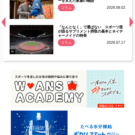
ーを支えた家族の物語
.08.01
コラム
2026.08.02
経異常
「なんとなく」で選ばない スポーツ医
づいた
が語るサプリメント摂取の基本とネイチ
ャーメイドの特長
コラム
2026.07.17
.07.21
PR