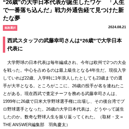
“26歳”の大学日本代表が誕生したワケ 「人生
で一番落ち込んだ」戦力外通告経て見つけた新
たな夢
2024.08.21
進路選択
西武スタッフの武藤幸司さんは“26歳”で大学日本
代表に
大学野球の日本代表は毎年編成され、今年は欧州で2つの大会
を戦った。中心を占めるのは最上級生となる4年生だ。現役入学
していれば22歳、入学時に1年浪人したとしても23歳までの選
手が大半となる。ところがここに、26歳の投手が名を連ねたこ
とがある。現在西武で査定チーフを務める武藤幸司さんは、
1999年に26歳で日米大学野球選手権に出場し、その後台湾でプ
ロ野球選手となった。26歳の大学日本代表は、どうやって誕生
したのか。数奇な野球人生を振り返ってくれた。（取材・文＝
THE ANSWER編集部 羽鳥慶太）