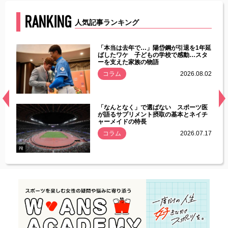
RANKING
人気記事ランキング
じた違
「本当は去年で…」陽岱鋼が引退を1年延
す」永
ばしたワケ 子どもの学校で感動…スタ
ーを支えた家族の物語
.08.01
コラム
2026.08.02
経異常
「なんとなく」で選ばない スポーツ医
づいた
が語るサプリメント摂取の基本とネイチ
ャーメイドの特長
コラム
2026.07.17
.07.21
PR