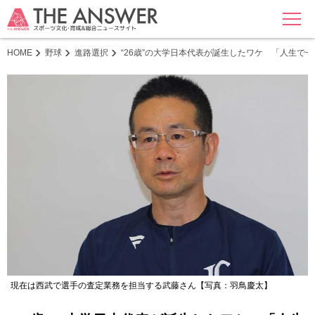
MENU
HOME
野球
進路選択
“26歳”の大学日本代表が誕生したワケ 「人生で
現在は西武で選手の査定業務を担当する武藤さん【写真：羽鳥慶太】