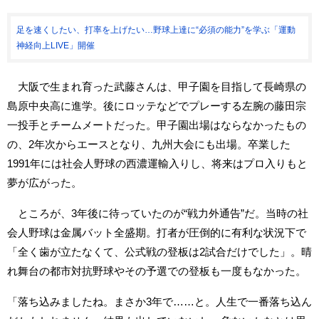
足を速くしたい、打率を上げたい…野球上達に“必須の能力”を学ぶ「運動
神経向上LIVE」開催
大阪で生まれ育った武藤さんは、甲子園を目指して長崎県の
島原中央高に進学。後にロッテなどでプレーする左腕の藤田宗
一投手とチームメートだった。甲子園出場はならなかったもの
の、2年次からエースとなり、九州大会にも出場。卒業した
1991年には社会人野球の西濃運輸入りし、将来はプロ入りもと
夢が広がった。
ところが、3年後に待っていたのが“戦力外通告”だ。当時の社
会人野球は金属バット全盛期。打者が圧倒的に有利な状況下で
「全く歯が立たなくて、公式戦の登板は2試合だけでした」。晴
れ舞台の都市対抗野球やその予選での登板も一度もなかった。
「落ち込みましたね。まさか3年で……と。人生で一番落ち込ん