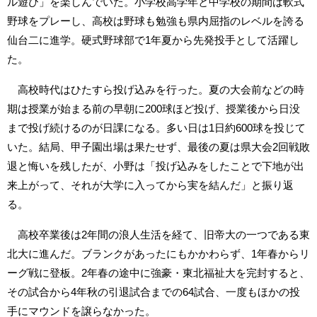
ル遊び」を楽しんでいた。小学校高学年と中学校の期間は軟式
野球をプレーし、高校は野球も勉強も県内屈指のレベルを誇る
仙台二に進学。硬式野球部で1年夏から先発投手として活躍し
た。
高校時代はひたすら投げ込みを行った。夏の大会前などの時
期は授業が始まる前の早朝に200球ほど投げ、授業後から日没
まで投げ続けるのが日課になる。多い日は1日約600球を投じて
いた。結局、甲子園出場は果たせず、最後の夏は県大会2回戦敗
退と悔いを残したが、小野は「投げ込みをしたことで下地が出
来上がって、それが大学に入ってから実を結んだ」と振り返
る。
高校卒業後は2年間の浪人生活を経て、旧帝大の一つである東
北大に進んだ。ブランクがあったにもかかわらず、1年春からリ
ーグ戦に登板。2年春の途中に強豪・東北福祉大を完封すると、
その試合から4年秋の引退試合までの64試合、一度もほかの投
手にマウンドを譲らなかった。