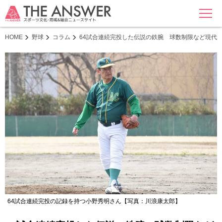
MENU
HOME
野球
コラム
64試合連続完投した伝説の鉄腕 球数制限など現代
64試合連続完投の記録を持つ小野秀明さん【写真：川浪康太郎】