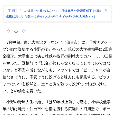
【注目】「この体重でも跳べるんだ」 月経異常や骨密度低下を経験、引
退後に気づいた数字に縛られない体作り（W-ANS ACADEMYへ）
◇ ◇ ◇
3月中旬、東北大富沢グラウンド（仙台市）に、母校とのオー
プン戦で登板する小野の姿があった。現役の大学生相手に2回完
全投球。大学生には劣る球威を抜群の制球力でカバーし、3三振
を奪った。登板前は「試合が終わらなくなってしまうのではな
いか」と不安を感じながらも、マウンドでは「ピッチャーが自
信なさそうに、不安そうに投げると味方にも伝染する。ピッチ
ャーはいつも毅然と、堂々と胸を張って投げなければいけな
い」との信念を貫いた。
小野の野球人生の始まりは50年以上前まで遡る。小学校低学
年の頃は地元・仙台市中心部を流れる広瀬川の河川敷で「ボー