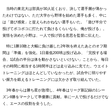
当時の東北大は部員が30人近くおり、決して選手層が薄かっ
たわけではない。ただ大学から野球を始めた選手も多く、中に
は「遊び感覚」と捉えられかねない選手もいた。「遊び半分で
投げてボコボコに打たれて負けるくらいなら、俺が投げる」。
覚悟を決めた小野は、一人で投げ切る意思を監督に伝えた。
特に1勝10敗と大幅に負け越した2年秋を終えたあとのオフ期
間は「準備」を強化。1日最低200球は投げ込み、「完投する場
合、1試合の半分は体を動かさないといけない」ことから、毎日
その時間に相当する1時間半ほどは走り込みに充てた。ウエイト
トレーニングはほとんどしていなかったが、試合中に弱りやす
い握力を鍛えるトレーニングには欠かさず取り組んでいた。
3年春からは勝ち星が急増し、4年春はリーグ新記録の1シー
ズン8勝をマークして準優勝に貢献。単に一人で投げるだけでな
く、エースの役割を全うした。