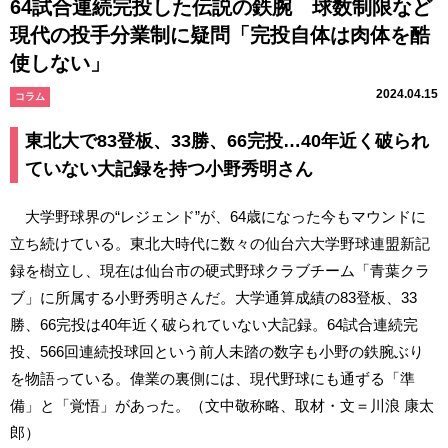
64試合連続完投した伝説の鉄腕 球数制限など
現代の投手分業制に疑問「完投自体は肉体を酷
使しない」
2024.04.15
コラム
東北大で83登板、33勝、66完投…40年近く破られ
ていない大記録を持つ小野秀明さん
大学野球界の“レジェンド”が、64歳になった今もマウンドに
立ち続けている。東北大時代に数々の仙台六大学野球連盟新記
録を樹立し、現在は仙台市の硬式野球クラブチーム「青葉クラ
ブ」に所属する小野秀明さんだ。大学通算成績の83登板、33
勝、66完投は40年近く破られていない大記録。64試合連続完
投、566回連続投球回という前人未踏の数字も小野の鉄腕ぶり
を物語っている。偉業の裏側には、現代野球にも通ずる「準
備」と「覚悟」があった。（文中敬称略、取材・文＝川浪 康太
郎）