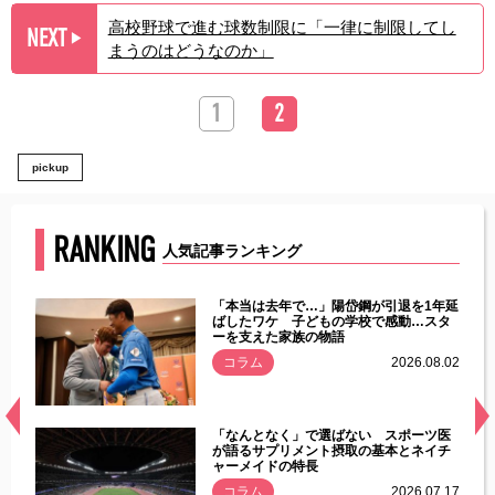
高校野球で進む球数制限に「一律に制限してし
NEXT
▶︎
まうのはどうなのか」
1
2
pickup
RANKING
人気記事ランキング
じた違
「本当は去年で…」陽岱鋼が引退を1年延
す」永
ばしたワケ 子どもの学校で感動…スタ
ーを支えた家族の物語
.08.01
コラム
2026.08.02
経異常
「なんとなく」で選ばない スポーツ医
づいた
が語るサプリメント摂取の基本とネイチ
ャーメイドの特長
コラム
2026.07.17