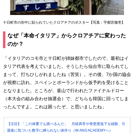
十日町市の街中に貼られていたクロアチアのポスター【写真：宇都宮徹壱】
なぜ「本命イタリア」からクロアチアに変わった
のか？
「イタリアのコモ市と十日町が姉妹都市でしたので、最初はイ
タリア代表を考えていました。そうしたら仙台市に取られてし
まって、打ちひしがれましたね（苦笑）。その後、7か国の協会
が視察に訪れ、スペインとポーランドから仮予約を受けること
となりました。ところが、釜山で行われたファイナルドロー
（本大会の組み合わせ抽選会）で、どちらも韓国に回ってしま
ったんですよ。これは困ったぞ、と思いましたね」
【注目】「この体重でも跳べるんだ」 月経異常や骨密度低下を経験、引
退後に気づいた数字に縛られない体作り（W-ANS ACADEMYへ）