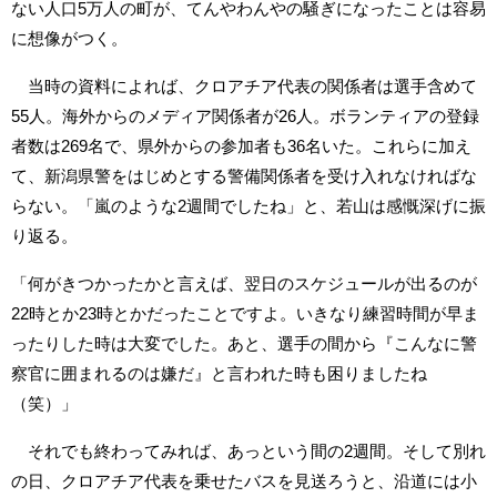
ない人口5万人の町が、てんやわんやの騒ぎになったことは容易
に想像がつく。
当時の資料によれば、クロアチア代表の関係者は選手含めて
55人。海外からのメディア関係者が26人。ボランティアの登録
者数は269名で、県外からの参加者も36名いた。これらに加え
て、新潟県警をはじめとする警備関係者を受け入れなければな
らない。「嵐のような2週間でしたね」と、若山は感慨深げに振
り返る。
「何がきつかったかと言えば、翌日のスケジュールが出るのが
22時とか23時とかだったことですよ。いきなり練習時間が早ま
ったりした時は大変でした。あと、選手の間から『こんなに警
察官に囲まれるのは嫌だ』と言われた時も困りましたね
（笑）」
それでも終わってみれば、あっという間の2週間。そして別れ
の日、クロアチア代表を乗せたバスを見送ろうと、沿道には小