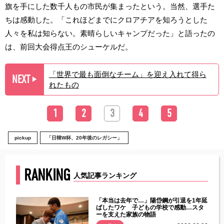
旗を手にした数千人もの市民が集まったという。当然、選手た
ちは感動した。「これほどまでにクロアチアを知ろうとした
人々を私は知らない。素晴らしいキャンプだった」と語ったの
は、前回大会得点王のシューケルだ。
「世界で最も面倒なチーム」を迎え入れて得ら
NEXT
▶︎
れたもの
1
2
3
4
5
pickup
「日韓W杯、20年後のレガシー」
RANKING
人気記事ランキング
じた違
「本当は去年で…」陽岱鋼が引退を1年延
す」永
ばしたワケ 子どもの学校で感動…スタ
ーを支えた家族の物語