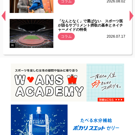
.08.01
コラム
2026.08.02
経異常
「なんとなく」で選ばない スポーツ医
づいた
が語るサプリメント摂取の基本とネイチ
ャーメイドの特長
コラム
2026.07.17
.07.21
PR