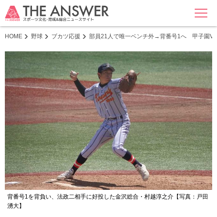
MENU
HOME
野球
ブカツ応援
部員21人で唯一ベンチ外→背番号1へ 甲子園V
背番号1を背負い、法政二相手に好投した金沢総合・村越淳之介【写真：戸田
湧大】