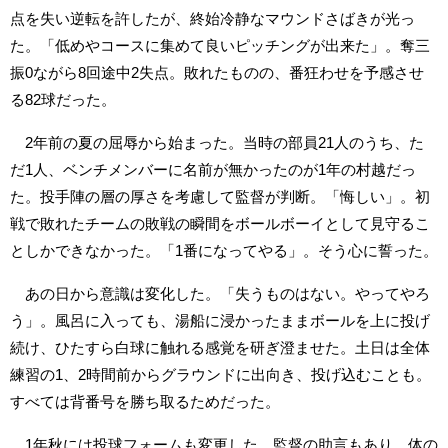
点を失い逆転を許したが、終始冷静なマウンドさばきが光っ
た。「低めやコースに集めて良いピッチングが出来た」。奪三
振0ながら8回途中2失点。敗れたものの、番狂わせを予感させ
る82球だった。
2年前の夏の屈辱から始まった。当時の部員21人のうち、た
だ1人、ベンチメンバーに名前が無かったのが1年の村越だっ
た。投手陣の層の厚さを考慮して監督が判断。「悔しい」。初
戦で敗れたチームの敗戦の瞬間をボールボーイとして見守るこ
としかできなかった。「1番になってやる」。そう心に誓った。
あの日から意識は変化した。「失うものはない。やってやろ
う」。風呂に入っても、湯船に浸かったままボールを上に投げ
続け、ひたすら白球に触れる感覚を研ぎ澄ませた。土日は全体
練習の1、2時間前からグラウンドに出向き、投げ込むことも。
すべては背番号を勝ち取るためだった。
1年秋には投球フォームも変更した。監督の助言もあり、体の