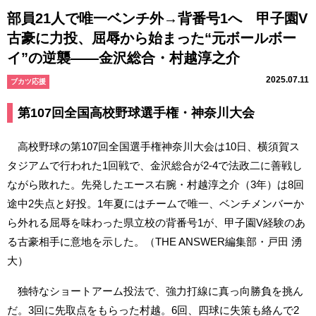
部員21人で唯一ベンチ外→背番号1へ 甲子園V
古豪に力投、屈辱から始まった“元ボールボー
イ”の逆襲――金沢総合・村越淳之介
2025.07.11
ブカツ応援
第107回全国高校野球選手権・神奈川大会
高校野球の第107回全国選手権神奈川大会は10日、横須賀ス
タジアムで行われた1回戦で、金沢総合が2-4で法政二に善戦し
ながら敗れた。先発したエース右腕・村越淳之介（3年）は8回
途中2失点と好投。1年夏にはチームで唯一、ベンチメンバーか
ら外れる屈辱を味わった県立校の背番号1が、甲子園V経験のあ
る古豪相手に意地を示した。（THE ANSWER編集部・戸田 湧
大）
独特なショートアーム投法で、強力打線に真っ向勝負を挑ん
だ。3回に先取点をもらった村越。6回、四球に失策も絡んで2