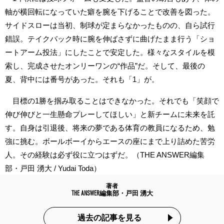
軸が横回転になっていた癖を腕を下げることで改善を図った。
サイドスローは当初、制球が定まらなかったものの、自ら試行
錯誤。テイクバック時に腕を伸ばさずに曲げたまま行う「ショ
ートアーム投法」にしたことで安定した。様々なスタイルを模
索し、完成させたオンリーワンの“作品”だ。そして、最後の
夏、背中には番号があった。それも「1」が。
目標の1勝を掴み取ることはできなかった。それでも「笑顔で
伸び伸びと一生懸命プレーしてほしい」と新チームに未来を託
す。自身は引退後、将来の夢である体育の教員になるため、勉
強に挑む。ボールボーイからエースの座にまで上り詰めた苦労
人。その経験は必ず役に立つはずだ。（THE ANSWER編集
部・戸田 湧大 / Yudai Toda）
著者
THE ANSWER編集部・戸田 湧大
過去の記事を見る