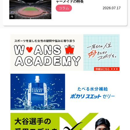
ャーメイドの特長
コラム
2026.07.17
.07.21
PR