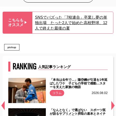
SNSでバズった「7校連合」卒業し夢の単
こちらも
独出場 たった2人で始めた高校野球、12
▶︎
オススメ
人で終えた最後の夏
pickup
RANKING
人気記事ランキング
じた違
「本当は去年で…」陽岱鋼が引退を1年延
す」永
ばしたワケ 子どもの学校で感動…スタ
ーを支えた家族の物語
.08.01
コラム
2026.08.02
経異常
「なんとなく」で選ばない スポーツ医
づいた
が語るサプリメント摂取の基本とネイチ