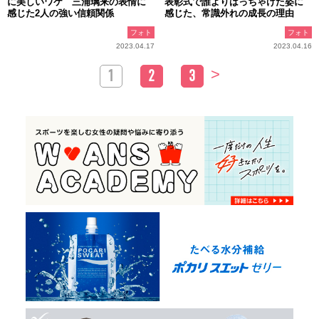
に美しいワケ 三浦璃来の表情に
表彰式で誰よりはっちゃけた姿に
感じた2人の強い信頼関係
感じた、常識外れの成長の理由
フォト
フォト
2023.04.17
2023.04.16
>
1
2
3