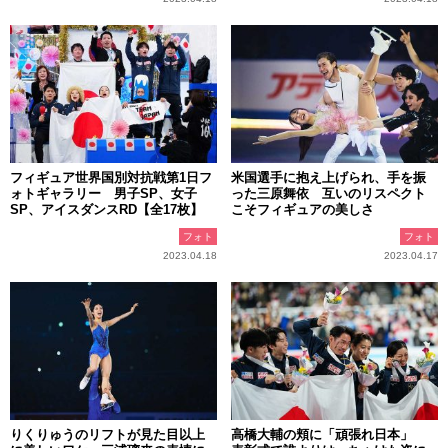
フィギュア世界国別対抗戦第1日フ
米国選手に抱え上げられ、手を振
ォトギャラリー 男子SP、女子
った三原舞依 互いのリスペクト
SP、アイスダンスRD【全17枚】
こそフィギュアの美しさ
フォト
フォト
2023.04.18
2023.04.17
りくりゅうのリフトが見た目以上
高橋大輔の頬に「頑張れ日本」