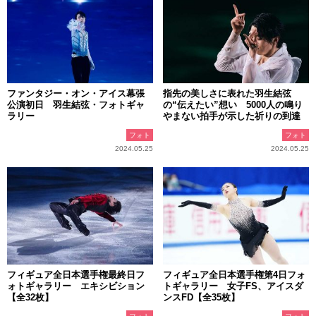
ファンタジー・オン・アイス幕張
指先の美しさに表れた羽生結弦
公演初日 羽生結弦・フォトギャ
の“伝えたい”想い 5000人の鳴り
ラリー
やまない拍手が示した祈りの到達
フォト
フォト
2024.05.25
2024.05.25
フィギュア全日本選手権最終日フ
フィギュア全日本選手権第4日フォ
ォトギャラリー エキシビション
トギャラリー 女子FS、アイスダ
【全32枚】
ンスFD【全35枚】