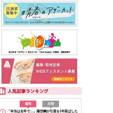
週間
月間
「本当は去年で…」陽岱鋼が引退を1年延ばした