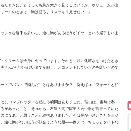
を着たときに、どうしても胸が大きく見えるというか、ボリュームが出
フォームのときは、胸は盛るよりスッキリ見せたい！」
イッシュな選手も多いし、逆に胸があるほうがイヤ、という選手もいま
ディクリームは全身にぬっています。それと、顔に化粧水をつけたとき
な実さんが『おっぱいまでが顔！』とコメントしていたのを聞いたので
ベートでバストで悩んだことはありますか？ 例えばユニフォームと私
ことにコンプレックスを感じる瞬間はありました。理由は、当時は私
ころがあったこと。それから、友達の間で露出の高い服が流行っていた
るのになあ』と思うことが結構ありました。今は胸が小さいことをポジ
ん。逆に胸がないほうが似合うような服――例えば、ちょっとタイトな