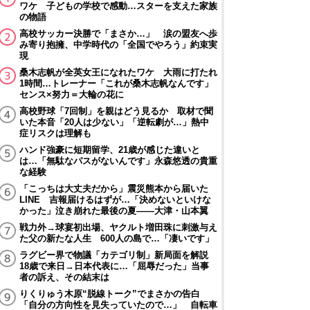
ワケ 子どもの学校で感動…スターを支えた家族
の物語
高校サッカー決勝で「まさか…」 涙の盟友へ歩
み寄り抱擁、中学時代の「全国でやろう」約束実
現
桑木志帆が全英女王になれたワケ 大雨に打たれ
1時間…トレーナー「これが桑木志帆なんです」
センス×努力＝大輪の花に
高校野球「7回制」を親はどう見るか 取材で聞
いた本音「20人は少ない」「逆転劇が…」熱中
症リスクは理解も
ハンド強豪に短期留学、21歳が感じた違いと
は…「無駄なパスがないんです」永森悠透の貴重
な経験
「こっちは大丈夫だから」震災熊本から届いた
LINE 吉報届けるはずが…「決めないといけな
かった」泣き崩れた最後の夏――大津・山本翼
戦力外→球宴初出場、ヤクルト増田珠に刺激与え
た父の新たな人生 600人の島で…「凄いです」
ラグビー界で物議「カテゴリ制」新局面を解説
18歳で来日→日本代表に…「屈辱だった」当事
者の訴え、その結末は
りくりゅう木原“脱線トーク”でまさかの告白
「自分の方向性を見失っていたので…」 自転車