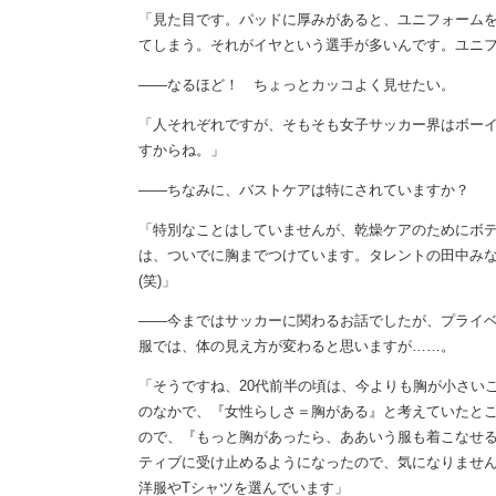
「見た目です。パッドに厚みがあると、ユニフォーム
てしまう。それがイヤという選手が多いんです。ユニ
――なるほど！ ちょっとカッコよく見せたい。
「人それぞれですが、そもそも女子サッカー界はボー
すからね。」
――ちなみに、バストケアは特にされていますか？
「特別なことはしていませんが、乾燥ケアのためにボ
は、ついでに胸までつけています。タレントの田中み
(笑)」
――今まではサッカーに関わるお話でしたが、プライ
服では、体の見え方が変わると思いますが……。
「そうですね、20代前半の頃は、今よりも胸が小さい
のなかで、『女性らしさ＝胸がある』と考えていたと
ので、『もっと胸があったら、ああいう服も着こなせ
ティブに受け止めるようになったので、気になりませ
洋服やTシャツを選んでいます」