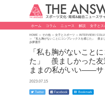
ホーム
コラム
ニュース
解説
女子とス
HOME
その他
女子とスポーツ
INTERVIEW / COL
「私も胸がないことにコンプレックスを感じた」 羨ま
歩夢選手
「私も胸がないことに
た」 羨ましかった友
ままの私がいい――サ
2023.07.15
Twitter
Facebook
B!
Bookmark