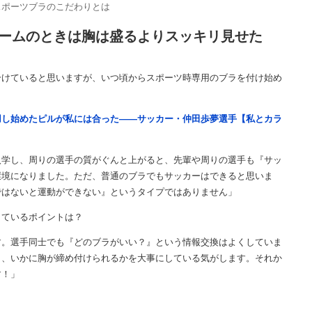
スポーツブラのこだわりとは
ームのときは胸は盛るよりスッキリ見せた
分けていると思いますが、いつ頃からスポーツ時専用のブラを付け始め
用し始めたピルが私には合った――サッカー・仲田歩夢選手【私とカラ
入学し、周りの選手の質がぐんと上がると、先輩や周りの選手も『サッ
環境になりました。ただ、普通のブラでもサッカーはできると思いま
ではないと運動ができない』というタイプではありません」
しているポイントは？
す。選手同士でも『どのブラがいい？』という情報交換はよくしていま
う、いかに胸が締め付けられるかを大事にしている気がします。それか
す！」