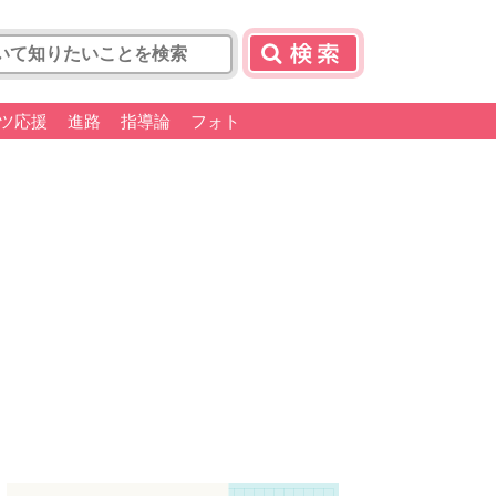
ツ応援
進路
指導論
フォト