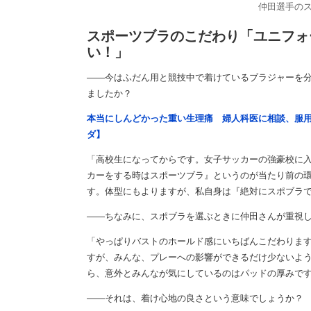
仲田選手の
スポーツブラのこだわり「ユニフォ
い！」
――今はふだん用と競技中で着けているブラジャーを
ましたか？
本当にしんどかった重い生理痛 婦人科医に相談、服
ダ】
「高校生になってからです。女子サッカーの強豪校に
カーをする時はスポーツブラ』というのが当たり前の
す。体型にもよりますが、私自身は『絶対にスポブラ
――ちなみに、スポブラを選ぶときに仲田さんが重視
「やっぱりバストのホールド感にいちばんこだわりま
すが、みんな、プレーへの影響ができるだけ少ないよ
ら、意外とみんなが気にしているのはパッドの厚みで
――それは、着け心地の良さという意味でしょうか？