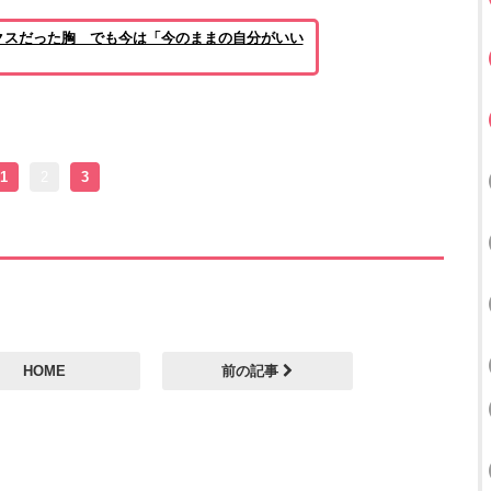
クスだった胸 でも今は「今のままの自分がいい
1
2
3
HOME
前の記事