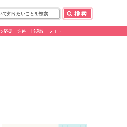
ツ応援
進路
指導論
フォト