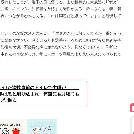
投稿したことが、選手の目に留まる。まだ精神的に未成熟な10代が
て、選手のメンタルに影響を及ぼす可能性がある。鈴木さんも「特に若
障害につながる恐れもある。これは問題だと思っています」と危惧して
というのが鈴木さんの考え。「体形のことは何より自分が一番分かっ
計に影響が大きい。見ている方も選手を守るために軽はずみな弾みを控
防衛も大切。不必要な声に触れないよう、見なくてもいい。SNSと
鈴木さんのまなざしは、常にスポーツ環境のより良い未来に向けられて
）
かけた演技直前のトイレで生理が…」
事は悪と刷り込まれ、体重にも月経にも
った過去