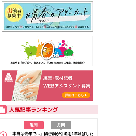
週間
月間
「本当は去年で…」陽岱鋼が引退を1年延ばした