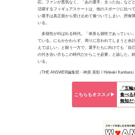
応。ファンが悪気なく、「あの選手、太ったね」などと
活躍するフィギュアスケートは、他のスポーツに比べ
い選手は真正面から受け止めて傷ついてしまい、摂食
いる。
多様性が叫ばれる時代。「体形も個性であっていい」
ている。にもかかわらず、周りに言われてしまうと余
えてほしい」と願う一方で、選手たちに向けても「自己
の付き合い方もこの時代だからこそ必要」と諭した。
いる。
（THE ANSWER編集部・神原 英彰 / Hideaki Kanbara
「五輪
こちらもオススメ▶︎
食べる
無知だ