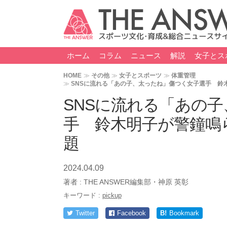
ホーム
コラム
ニュース
解説
女子とス
HOME
その他
女子とスポーツ
体重管理
SNSに流れる「あの子、太ったね」傷つく女子選手 鈴
SNSに流れる「あの
手 鈴木明子が警鐘鳴
題
2024.04.09
著者 :
THE ANSWER編集部・神原 英彰
キーワード :
pickup
Twitter
Facebook
B!
Bookmark