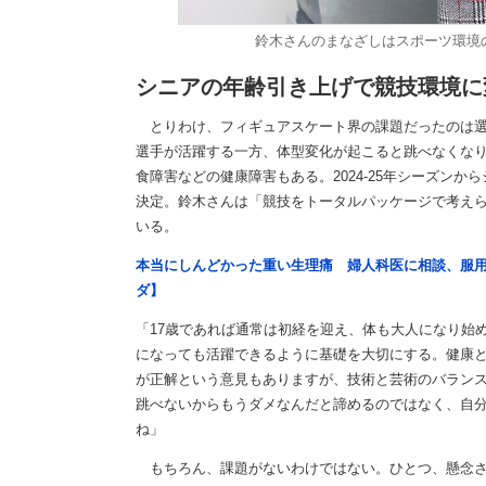
鈴木さんのまなざしはスポーツ環境
シニアの年齢引き上げで競技環境に
とりわけ、フィギュアスケート界の課題だったのは選手
選手が活躍する一方、体型変化が起こると跳べなくなり
食障害などの健康障害もある。2024-25年シーズンか
決定。鈴木さんは「競技をトータルパッケージで考え
いる。
本当にしんどかった重い生理痛 婦人科医に相談、服
ダ】
「17歳であれば通常は初経を迎え、体も大人になり始
になっても活躍できるように基礎を大切にする。健康
が正解という意見もありますが、技術と芸術のバラン
跳べないからもうダメなんだと諦めるのではなく、自
ね」
もちろん、課題がないわけではない。ひとつ、懸念さ