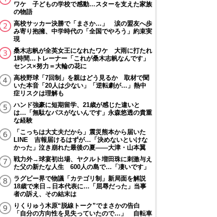
ワケ 子どもの学校で感動…スターを支えた家族
の物語
高校サッカー決勝で「まさか…」 涙の盟友へ歩
み寄り抱擁、中学時代の「全国でやろう」約束実
現
桑木志帆が全英女王になれたワケ 大雨に打たれ
1時間…トレーナー「これが桑木志帆なんです」
センス×努力＝大輪の花に
高校野球「7回制」を親はどう見るか 取材で聞
いた本音「20人は少ない」「逆転劇が…」熱中
症リスクは理解も
ハンド強豪に短期留学、21歳が感じた違いと
は…「無駄なパスがないんです」永森悠透の貴重
な経験
「こっちは大丈夫だから」震災熊本から届いた
LINE 吉報届けるはずが…「決めないといけな
かった」泣き崩れた最後の夏――大津・山本翼
戦力外→球宴初出場、ヤクルト増田珠に刺激与え
た父の新たな人生 600人の島で…「凄いです」
ラグビー界で物議「カテゴリ制」新局面を解説
18歳で来日→日本代表に…「屈辱だった」当事
者の訴え、その結末は
りくりゅう木原“脱線トーク”でまさかの告白
「自分の方向性を見失っていたので…」 自転車