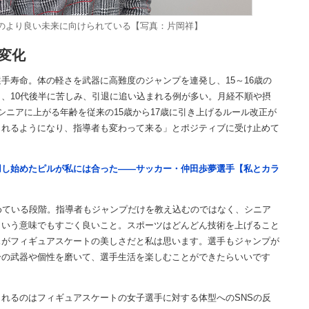
のより良い未来に向けられている【写真：片岡祥】
変化
寿命。体の軽さを武器に高難度のジャンプを連発し、15～16歳の
、10代後半に苦しみ、引退に追い込まれる例が多い。月経不順や摂
らシニアに上がる年齢を従来の15歳から17歳に引き上げるルール改正が
られるようになり、指導者も変わって来る」とポジティブに受け止めて
用し始めたピルが私には合った――サッカー・仲田歩夢選手【私とカラ
めている段階。指導者もジャンプだけを教え込むのではなく、シニア
という意味でもすごく良いこと。スポーツはどんどん技術を上げること
スがフィギュアスケートの美しさだと私は思います。選手もジャンプが
分の武器や個性を磨いて、選手生活を楽しむことができたらいいです
れるのはフィギュアスケートの女子選手に対する体型へのSNSの反