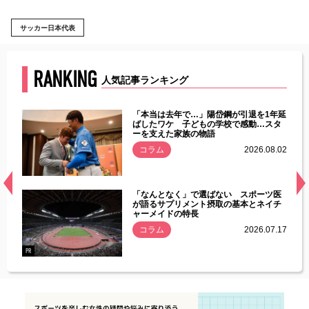
サッカー日本代表
RANKING
人気記事ランキング
じた違
「本当は去年で…」陽岱鋼が引退を1年延
す」永
ばしたワケ 子どもの学校で感動…スタ
ーを支えた家族の物語
.08.01
コラム
2026.08.02
経異常
「なんとなく」で選ばない スポーツ医
づいた
が語るサプリメント摂取の基本とネイチ
ャーメイドの特長
コラム
2026.07.17
.07.21
PR