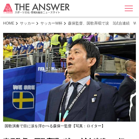
MENU
HOME
サッカー
サッカーW杯
森保監督、国歌斉唱で涙 3試合連続 W
国歌演奏で目に涙を浮かべる森保一監督【写真：ロイター】