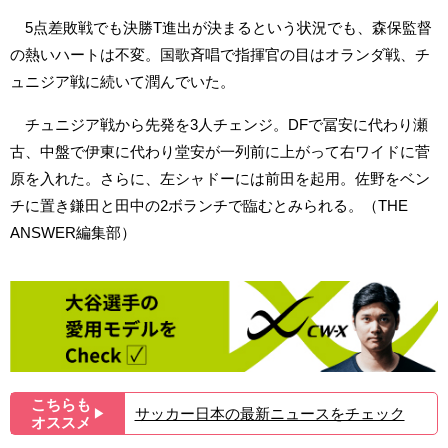
5点差敗戦でも決勝T進出が決まるという状況でも、森保監督
の熱いハートは不変。国歌斉唱で指揮官の目はオランダ戦、チ
ュニジア戦に続いて潤んでいた。
チュニジア戦から先発を3人チェンジ。DFで冨安に代わり瀬
古、中盤で伊東に代わり堂安が一列前に上がって右ワイドに菅
原を入れた。さらに、左シャドーには前田を起用。佐野をベン
チに置き鎌田と田中の2ボランチで臨むとみられる。（THE
ANSWER編集部）
こちらも
サッカー日本の最新ニュースをチェック
▶︎
オススメ