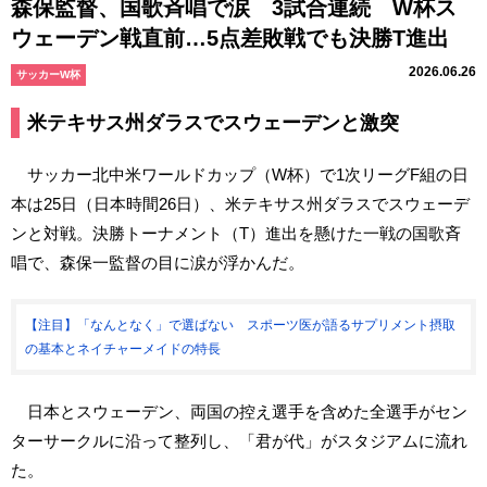
森保監督、国歌斉唱で涙 3試合連続 W杯ス
ウェーデン戦直前…5点差敗戦でも決勝T進出
2026.06.26
サッカーW杯
米テキサス州ダラスでスウェーデンと激突
サッカー北中米ワールドカップ（W杯）で1次リーグF組の日
本は25日（日本時間26日）、米テキサス州ダラスでスウェーデ
ンと対戦。決勝トーナメント（T）進出を懸けた一戦の国歌斉
唱で、森保一監督の目に涙が浮かんだ。
【注目】「なんとなく」で選ばない スポーツ医が語るサプリメント摂取
の基本とネイチャーメイドの特長
日本とスウェーデン、両国の控え選手を含めた全選手がセン
ターサークルに沿って整列し、「君が代」がスタジアムに流れ
た。