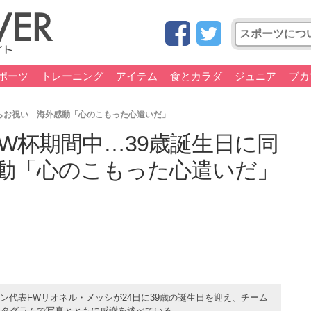
ポーツ
トレーニング
アイテム
食とカラダ
ジュニア
ブカ
らお祝い 海外感動「心のこもった心遣いだ」
W杯期間中…39歳誕生日に同
動「心のこもった心遣いだ」
代表FWリオネル・メッシが24日に39歳の誕生日を迎え、チーム
スタグラムで写真とともに感謝を述べている。