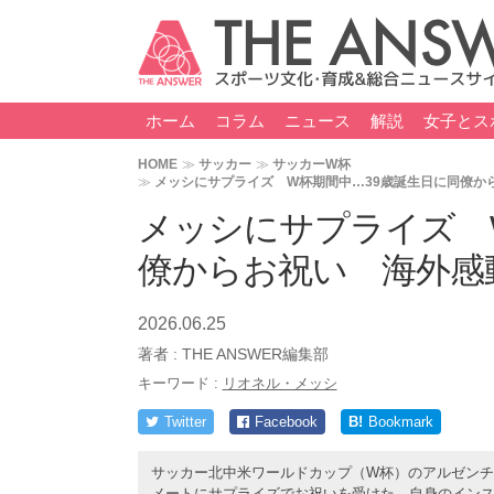
ホーム
コラム
ニュース
解説
女子とス
HOME
サッカー
サッカーW杯
メッシにサプライズ W杯期間中…39歳誕生日に同僚か
メッシにサプライズ 
僚からお祝い 海外感
2026.06.25
著者 :
THE ANSWER編集部
キーワード :
リオネル・メッシ
Twitter
Facebook
B!
Bookmark
サッカー北中米ワールドカップ（W杯）のアルゼンチン
メートにサプライズでお祝いを受けた。自身のイン