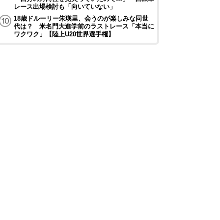
レース出場検討も「向いていない」
18歳ドルーリー朱瑛里、会うのが楽しみな同世
代は？ 米名門大進学前のラストレース「本当に
ワクワク」【陸上U20世界選手権】