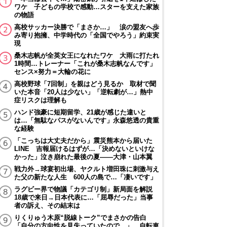
ワケ 子どもの学校で感動…スターを支えた家族
の物語
高校サッカー決勝で「まさか…」 涙の盟友へ歩
み寄り抱擁、中学時代の「全国でやろう」約束実
現
桑木志帆が全英女王になれたワケ 大雨に打たれ
1時間…トレーナー「これが桑木志帆なんです」
センス×努力＝大輪の花に
高校野球「7回制」を親はどう見るか 取材で聞
いた本音「20人は少ない」「逆転劇が…」熱中
症リスクは理解も
ハンド強豪に短期留学、21歳が感じた違いと
は…「無駄なパスがないんです」永森悠透の貴重
な経験
「こっちは大丈夫だから」震災熊本から届いた
LINE 吉報届けるはずが…「決めないといけな
かった」泣き崩れた最後の夏――大津・山本翼
戦力外→球宴初出場、ヤクルト増田珠に刺激与え
た父の新たな人生 600人の島で…「凄いです」
ラグビー界で物議「カテゴリ制」新局面を解説
18歳で来日→日本代表に…「屈辱だった」当事
者の訴え、その結末は
りくりゅう木原“脱線トーク”でまさかの告白
「自分の方向性を見失っていたので…」 自転車