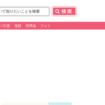
ツ応援
進路
指導論
フォト