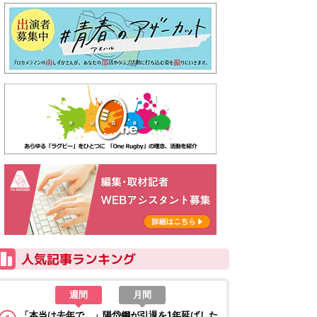
週間
月間
「本当は去年で…」陽岱鋼が引退を1年延ばした