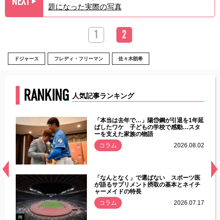
NEXT
▶︎
題になった実際の写真
1
2
ドジャース
フレディ・フリーマン
佐々木朗希
RANKING
人気記事ランキング
じた違
「本当は去年で…」陽岱鋼が引退を1年延
す」永
ばしたワケ 子どもの学校で感動…スタ
ーを支えた家族の物語
.08.01
コラム
2026.08.02
経異常
「なんとなく」で選ばない スポーツ医
づいた
が語るサプリメント摂取の基本とネイチ
ャーメイドの特長
コラム
2026.07.17
.07.21
PR