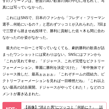
ずのフリーマンは、密度の高い歓喜の渦の中心に埋もれて、写
真には写っていなかった。
これにはSNSで、日本のファンから「フレディ・フリーマン
選手…何処にいるの？」と思わずツッコミが入れられた。7回ま
で三塁すら踏ませぬ投球で、勝利に貢献した佐々木も間に合わ
なかったのか姿がなかった。
最大のヒーローこそ写っていなくても、劇的勝利の歓喜が詰
まったワンショットには変わりはない。SNSにはファンから
「これが見れて幸せ」「ドジャース、これぞ完璧なビクトリー
フォーメーション。華麗に勝利を決定づけた」「年中無休でド
ジャース推しだ、最高ぉぉぉぉ」「これぞチームの団結力。ビ
クトリーフォーメーションを見れば一目瞭然だね」「これ以上
ない最高の試合展開。ドジャースがやってくれた！」などのコ
メントが書き込まれた。
【画像】“消えた男”にツッコミ「何処に？」 話