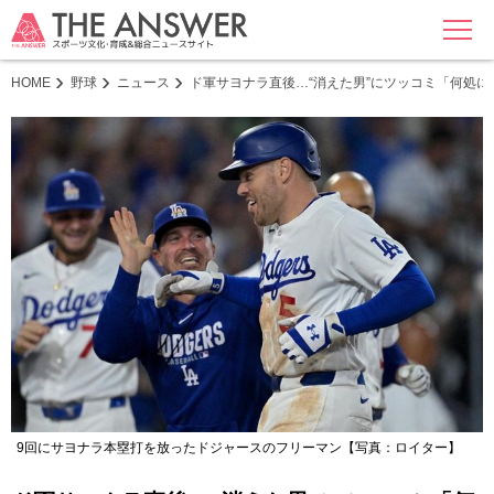
MENU
HOME
野球
ニュース
ド軍サヨナラ直後…“消えた男”にツッコミ「何処に
9回にサヨナラ本塁打を放ったドジャースのフリーマン【写真：ロイター】