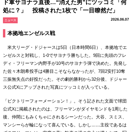
ド軍サヨナラ直後…“消えた男”にツッコミ「何
処に？」 投稿された1枚で「一目瞭然だ」
2026.06.07
ニュース
本拠地エンゼルス戦
米大リーグ・ドジャースは5日（日本時間6日）、本拠地でエ
ンゼルスと対戦し、1-0でサヨナラ勝ちした。9回に先頭のフレ
ディ・フリーマン内野手が10号のサヨナラ弾で決めた。先発し
た佐々木朗希投手は4勝目こそならなかったが、7回2安打10奪
三振無失点の好投だった。その劇的勝利から32分後、ドジャー
ス公式Xにアップされた写真にツッコミが入っている。
「ビクトリーフォーメーション！」。そう記された文面で球団
公式Xに掲載されたのは、フリーマンがダイヤモンドを1周した
後、仲間にもみくちゃにされるシーンだった。大谷、スミス、
マンシーらが輪になって喜んでいる。しかし……主役であるは