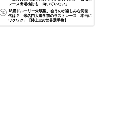
レース出場検討も「向いていない」
18歳ドルーリー朱瑛里、会うのが楽しみな同世
代は？ 米名門大進学前のラストレース「本当に
ワクワク」【陸上U20世界選手権】