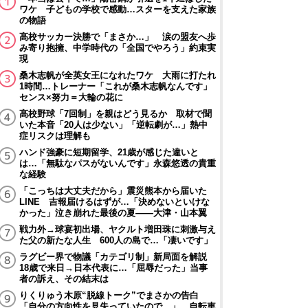
ワケ 子どもの学校で感動…スターを支えた家族
の物語
高校サッカー決勝で「まさか…」 涙の盟友へ歩
み寄り抱擁、中学時代の「全国でやろう」約束実
現
桑木志帆が全英女王になれたワケ 大雨に打たれ
1時間…トレーナー「これが桑木志帆なんです」
センス×努力＝大輪の花に
高校野球「7回制」を親はどう見るか 取材で聞
いた本音「20人は少ない」「逆転劇が…」熱中
症リスクは理解も
ハンド強豪に短期留学、21歳が感じた違いと
は…「無駄なパスがないんです」永森悠透の貴重
な経験
「こっちは大丈夫だから」震災熊本から届いた
LINE 吉報届けるはずが…「決めないといけな
かった」泣き崩れた最後の夏――大津・山本翼
戦力外→球宴初出場、ヤクルト増田珠に刺激与え
た父の新たな人生 600人の島で…「凄いです」
ラグビー界で物議「カテゴリ制」新局面を解説
18歳で来日→日本代表に…「屈辱だった」当事
者の訴え、その結末は
りくりゅう木原“脱線トーク”でまさかの告白
「自分の方向性を見失っていたので…」 自転車