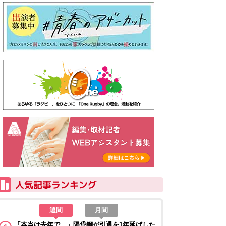
週間
月間
「本当は去年で…」陽岱鋼が引退を1年延ばした