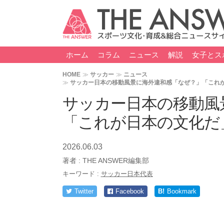
ホーム
コラム
ニュース
解説
女子とス
HOME
サッカー
ニュース
サッカー日本の移動風景に海外違和感「なぜ？」「これ
サッカー日本の移動風
「これが日本の文化だ
2026.06.03
著者 :
THE ANSWER編集部
キーワード :
サッカー日本代表
Twitter
Facebook
B!
Bookmark