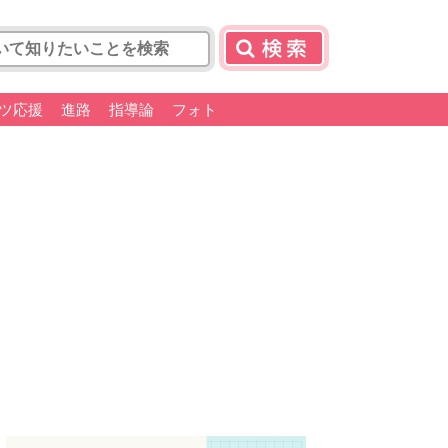
ツ応援
進路
指導論
フォト