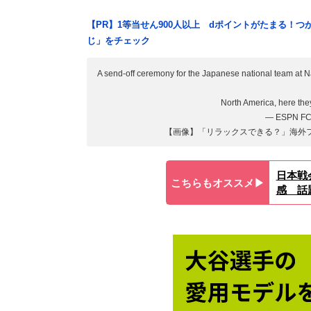
【PR】1等当せん900人以上 dポイントがたまる！
じ」をチェック
A send-off ceremony for the Japanese national team at Na
North America, here th
— ESPN F
【画像】「リラックスできる？」海外
日本戦
こちらもオススメ▶︎
感 話