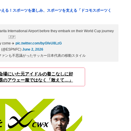
つかえる！スポーツを楽しみ、スポーツを支える「ドコモスポーツく
rita International Airport before they embark on their World Cup journey
🇯🇵
ey come ✈️
pic.twitter.com/byGfeU8LzG
C (@ESPNFC)
June 2, 2026
ファンも不思議がったサッカー日本代表の移動スタイル
会場にいた元アイドルの着こなしに好
題のアウェー服ではなく「敢えて…」