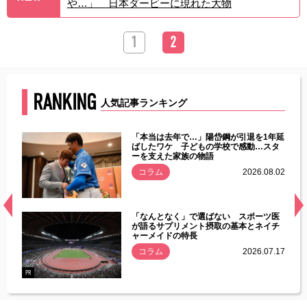
や…」 日本ダービーに現れた大物
1
2
RANKING
人気記事ランキング
じた違
「本当は去年で…」陽岱鋼が引退を1年延
す」永
ばしたワケ 子どもの学校で感動…スタ
ーを支えた家族の物語
.08.01
コラム
2026.08.02
経異常
「なんとなく」で選ばない スポーツ医
づいた
が語るサプリメント摂取の基本とネイチ
ャーメイドの特長
コラム
2026.07.17
.07.21
PR