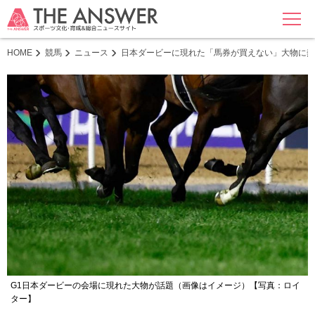
MENU
HOME
競馬
ニュース
日本ダービーに現れた「馬券が買えない」大物に熱
G1日本ダービーの会場に現れた大物が話題（画像はイメージ）【写真：ロイ
ター】