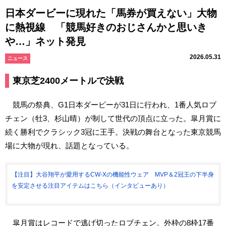
日本ダービーに現れた「馬券が買えない」大物
に熱視線 「競馬好きのおじさんかと思いき
や…」ネット発見
2026.05.31
ニュース
東京芝2400メートルで決戦
競馬の祭典、G1日本ダービーが31日に行われ、1番人気ロブ
チェン（牡3、杉山晴）が制して世代の頂点に立った。皐月賞に
続く勝利でクラシック3冠に王手。決戦の舞台となった東京競馬
場に大物が現れ、話題となっている。
【注目】大谷翔平が愛用するCW-Xの機能性ウェア MVP＆2冠王の下半身
を安定させる注目アイテムはこちら（インタビューあり）
皐月賞はレコードで逃げ切ったロブチェン。外枠の8枠17番