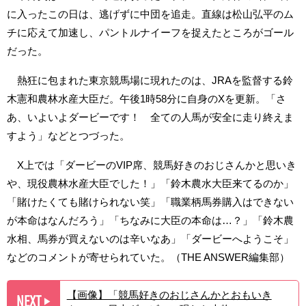
に入ったこの日は、逃げずに中団を追走。直線は松山弘平のム
チに応えて加速し、パントルナイーフを捉えたところがゴール
だった。
熱狂に包まれた東京競馬場に現れたのは、JRAを監督する鈴
木憲和農林水産大臣だ。午後1時58分に自身のXを更新。「さ
あ、いよいよダービーです！ 全ての人馬が安全に走り終えま
すよう」などとつづった。
X上では「ダービーのVIP席、競馬好きのおじさんかと思いき
や、現役農林水産大臣でした！」「鈴木農水大臣来てるのか」
「賭けたくても賭けられない笑」「職業柄馬券購入はできない
が本命はなんだろう」「ちなみに大臣の本命は…？」「鈴木農
水相、馬券が買えないのは辛いなあ」「ダービーへようこそ」
などのコメントが寄せられていた。（THE ANSWER編集部）
【画像】「競馬好きのおじさんかとおもいき
NEXT
▶︎