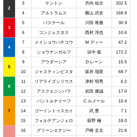
3
ケントン
丹内 祐次
202.5
2
4
アルトラムス
横山 武史
168.9
5
バステール
川田 将雅
30.9
3
6
コンジェスタス
西村 淳也
10.6
7
メイショウハチコウ
M.ディー
47.2
4
8
ショウナンガルフ
浜中 俊
172.2
9
アウダーシア
D.レーン
15.5
5
10
ジャスティンビスタ
坂井 瑠星
68.7
11
リアライズシリウス
津村 明秀
6.2
6
12
アスクエジンバラ
岩田 康誠
17.0
13
パントルナイーフ
C.ルメール
10.4
7
14
ゴーイントゥスカイ
武 豊
7.1
15
フォルテアンジェロ
荻野 極
18.0
16
グリーンエナジー
戸崎 圭太
21.6