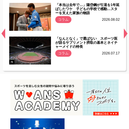
じた違
「本当は去年で…」陽岱鋼が引退を1年延
す」永
ばしたワケ 子どもの学校で感動…スタ
ーを支えた家族の物語
.08.01
コラム
2026.08.02
経異常
「なんとなく」で選ばない スポーツ医
づいた
が語るサプリメント摂取の基本とネイチ
ャーメイドの特長
コラム
2026.07.17
.07.21
PR