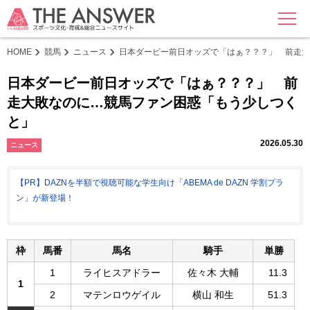
MENU
HOME
競馬
ニュース
日本ダービー前日オッズで「はぁ？？？」 前走大
日本ダービー前日オッズで「はぁ？？？」 前
走大敗なのに…競馬ファン困惑「もう少しつく
と」
2026.05.30
ニュース
【PR】DAZNを半額で視聴可能な学生向け「ABEMA de DAZN 学割プラ
ン」が新登場！
枠
馬番
馬名
騎手
単勝
1
ライヒスアドラー
佐々木 大輔
11.3
1
2
マテンロウゲイル
横山 和生
51.3