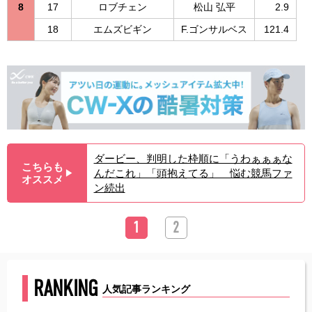
8
17
ロブチェン
松山 弘平
2.9
18
エムズビギン
F.ゴンサルベス
121.4
ダービー、判明した枠順に「うわぁぁぁな
こちらも
んだこれ」「頭抱えてる」 悩む競馬ファ
▶︎
オススメ
ン続出
1
2
RANKING
人気記事ランキング