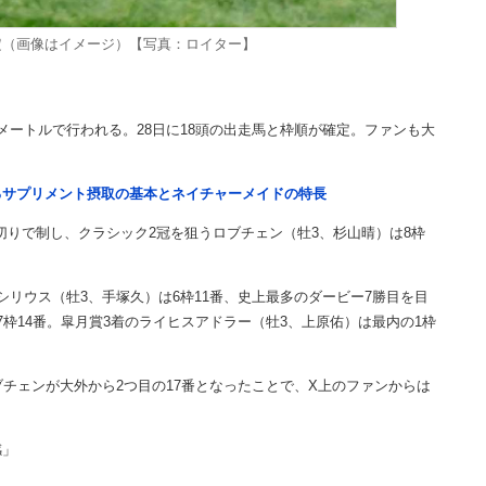
定（画像はイメージ）【写真：ロイター】
0メートルで行われる。28日に18頭の出走馬と枠順が確定。ファンも大
るサプリメント摂取の基本とネイチャーメイドの特長
切りで制し、クラシック2冠を狙うロブチェン（牡3、杉山晴）は8枠
リウス（牡3、手塚久）は6枠11番、史上最多のダービー7勝目を目
枠14番。皐月賞3着のライヒスアドラー（牡3、上原佑）は最内の1枠
チェンが大外から2つ目の17番となったことで、X上のファンからは
感」