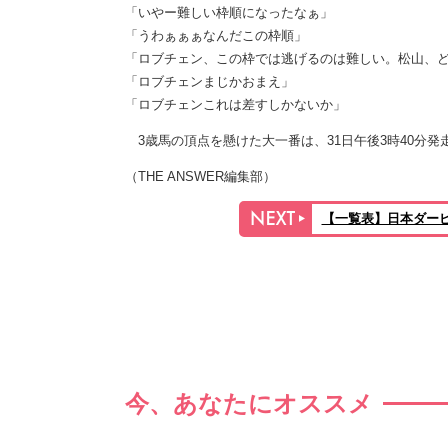
「いやー難しい枠順になったなぁ」
「うわぁぁぁなんだこの枠順」
「ロブチェン、この枠では逃げるのは難しい。松山、
「ロブチェンまじかおまえ」
「ロブチェンこれは差すしかないか」
3歳馬の頂点を懸けた大一番は、31日午後3時40分発
（THE ANSWER編集部）
【一覧表】日本ダー
今、あなたにオススメ