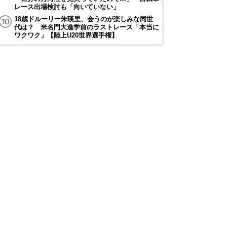
レース出場検討も「向いていない」
18歳ドルーリー朱瑛里、会うのが楽しみな同世
代は？ 米名門大進学前のラストレース「本当に
ワクワク」【陸上U20世界選手権】