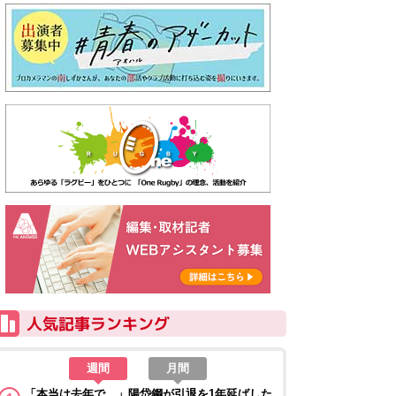
週間
月間
「本当は去年で…」陽岱鋼が引退を1年延ばした