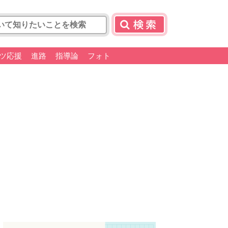
ツ応援
進路
指導論
フォト