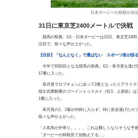
日本ダービーの枠順が決
31日に東京芝2400メートルで決戦
競馬の祭典、G1・日本ダービーは31日、東京芝240
注目で、様々な声が上がった。
【注目】「なんとなく」で選ばない スポーツ医が語
今年で93回目となる競馬の祭典。G1・皐月賞を逃げ
17番に入った。
皐月賞でロブチェンに迫って2着となったリアライズシ
指す武豊騎乗のゴーイントゥスカイ（牡3、上原佑）は7
1番に入った。
皐月賞の1、2着が内枠に入らず。特に前走逃げたロブ
様々な声が上がった。
「人気馬が外寄り。。。。これは難しくなりそうな予
「ダービーの枠順見て頭抱えてる…」