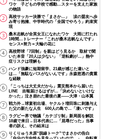
ワケ 子どもの学校で感動…スターを支えた家族
の物語
高校サッカー決勝で「まさか…」 涙の盟友へ歩
み寄り抱擁、中学時代の「全国でやろう」約束実
現
桑木志帆が全英女王になれたワケ 大雨に打たれ
1時間…トレーナー「これが桑木志帆なんです」
センス×努力＝大輪の花に
高校野球「7回制」を親はどう見るか 取材で聞
いた本音「20人は少ない」「逆転劇が…」熱中
症リスクは理解も
ハンド強豪に短期留学、21歳が感じた違いと
は…「無駄なパスがないんです」永森悠透の貴重
な経験
「こっちは大丈夫だから」震災熊本から届いた
LINE 吉報届けるはずが…「決めないといけな
かった」泣き崩れた最後の夏――大津・山本翼
戦力外→球宴初出場、ヤクルト増田珠に刺激与え
た父の新たな人生 600人の島で…「凄いです」
ラグビー界で物議「カテゴリ制」新局面を解説
18歳で来日→日本代表に…「屈辱だった」当事
者の訴え、その結末は
りくりゅう木原“脱線トーク”でまさかの告白
「自分の方向性を見失っていたので…」 自転車