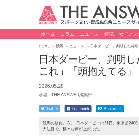
ホーム
コラム
ニュース
解説
女子とス
HOME
競馬
ニュース
日本ダービー、判明した枠順
日本ダービー、判明し
これ」「頭抱えてる」
2026.05.28
著者 :
THE ANSWER編集部
Twitter
Facebook
B!
Bookmark
競馬の祭典、G1・日本ダービーは31日、東京芝240
大注目で、様々な声が上がった。