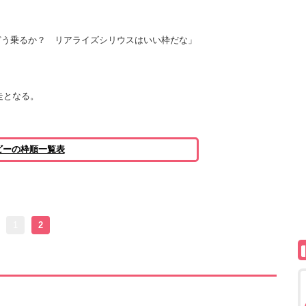
どう乗るか？ リアライズシリウスはいい枠だな」
走となる。
ビーの枠順一覧表
1
2