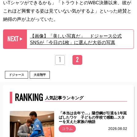
いTシャツができるかも」「トラウトとのWBC決勝以来、彼が
これほど興奮する姿は見ていない気がするよ」といった絶賛と
納得の声が上がっていた。
【画像】「美しい写真だ」 ドジャース公式
NEXT
▶︎
SNSが「今日の1枚」に選んだ大谷の写真
1
2
ドジャース
大谷翔平
RANKING
人気記事ランキング
じた違
「本当は去年で…」陽岱鋼が引退を1年延
す」永
ばしたワケ 子どもの学校で感動…スタ
ーを支えた家族の物語
.08.01
コラム
2026.08.02