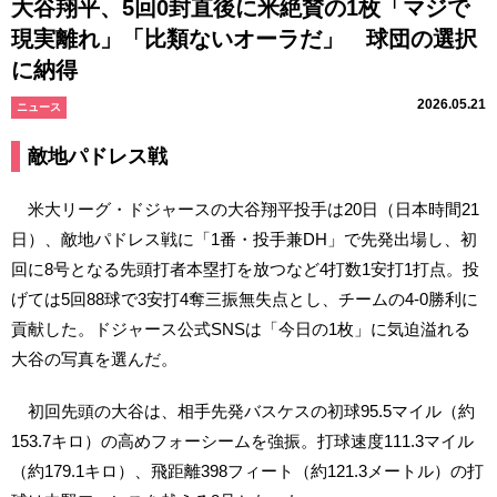
大谷翔平、5回0封直後に米絶賛の1枚「マジで
現実離れ」「比類ないオーラだ」 球団の選択
に納得
2026.05.21
ニュース
敵地パドレス戦
米大リーグ・ドジャースの大谷翔平投手は20日（日本時間21
日）、敵地パドレス戦に「1番・投手兼DH」で先発出場し、初
回に8号となる先頭打者本塁打を放つなど4打数1安打1打点。投
げては5回88球で3安打4奪三振無失点とし、チームの4-0勝利に
貢献した。ドジャース公式SNSは「今日の1枚」に気迫溢れる
大谷の写真を選んだ。
初回先頭の大谷は、相手先発バスケスの初球95.5マイル（約
153.7キロ）の高めフォーシームを強振。打球速度111.3マイル
（約179.1キロ）、飛距離398フィート（約121.3メートル）の打