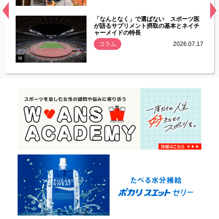
経異常
「なんとなく」で選ばない スポーツ医
づいた
が語るサプリメント摂取の基本とネイチ
ャーメイドの特長
コラム
2026.07.17
.07.21
PR