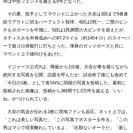
球は中堅フェンスを越える8号となった。
その裏、投手としてマウンドに上がった大谷は3回まで9者連
続でアウトに切るパーフェクト投球。4回は2死一、二塁のピン
チもボガーツを中飛に。5回は1死満塁の大ピンチを迎えたが、
タティスJr.を外角低めへの87.2マイル（約140キロ）のスイーパ
ーで遊ゴロ併殺打に打ちとった。渾身のガッツポーズと共に、
マウンド上で雄叫びをあげた。
ドジャース公式Xは、降板から1分後、大谷が拳を握りながら
絶叫する写真を公開。話題を呼んだが、試合終了後にも改めて
「今日の1枚」として各SNSに同様の写真を投稿した。最初に
投稿された画像は、投稿から3時間で1.3万件を超える「いい
ね」がつけられている。
大谷の気迫が伝わる1枚に現地ファンも反応。ネット上では、
「これは美しい写真だ」「この写真でポスターを作る」「この
男はマジで現実離れしているよ」「比類ないオーラだ」「新し