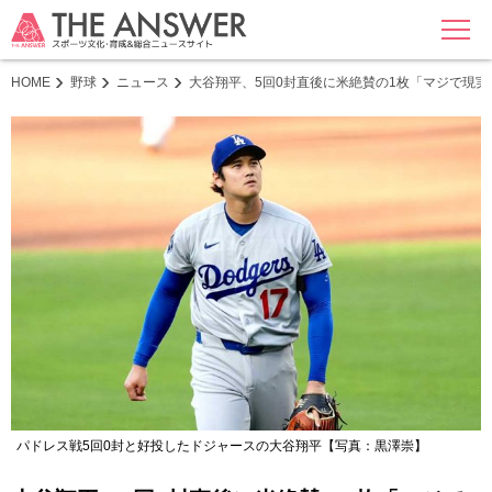
MENU
HOME
野球
ニュース
大谷翔平、5回0封直後に米絶賛の1枚「マジで現
パドレス戦5回0封と好投したドジャースの大谷翔平【写真：黒澤崇】