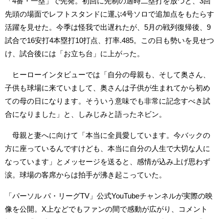
「4番・一塁」で先発。初回に先制の適時二塁打を放つと、3回
先頭の場面でレフトスタンドに運ぶ4号ソロで追加点をもたらす
活躍を見せた。今季は怪我で出遅れたが、5月の戦列復帰後、9
試合で16安打4本塁打10打点、打率.485。この日も勢いを見せつ
け、試合後には「お立ち台」に上がった。
ヒーローインタビューでは「自分の母親も、そして奥さん、
子供も球場に来ていまして、奥さんは子供が生まれてから初め
ての母の日になります。そういう意味でも非常に記念すべき試
合になりました」と、しみじみと語ったネビン。
母親と妻へに向けて「本当に全員愛しています。今バックの
方に座っているんですけども、本当に自分の人生で大切な人に
なっています」とメッセージを送ると、感情が込み上げ思わず
涙。球場の客席からは拍手が沸き起こっていた。
「パーソル パ・リーグTV」公式YouTubeチャンネルが実際の映
像を公開。X上などでもファンの間で感動が広がり、コメント