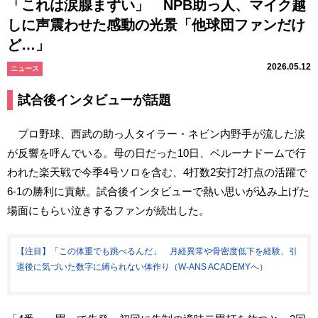
「これは涙腺まずい」 NPB助っ人、マイク越
しに声震わせた感動の光景「他球団ファンだけ
ど…」
2026.05.12
ニュース
試合後インタビューが話題
プロ野球、西武の助っ人タイラー・ネビン内野手が流した涙
が反響を呼んでいる。母の日だった10日、ベルーナドームで行
われた楽天戦で今季4号ソロを含む、4打数2安打2打点の活躍で
6-1の勝利に貢献。試合後インタビューで熱い思いが込み上げた
場面にもらい泣きするファンが続出した。
【注目】「この体重でも跳べるんだ」 月経異常や骨密度低下を経験、引
退後に気づいた数字に縛られない体作り（W-ANS ACADEMYへ）