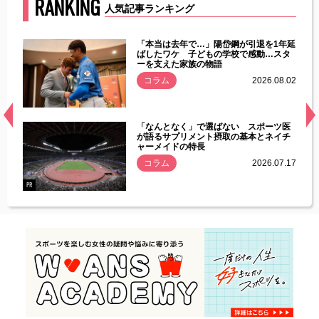
RANKING
人気記事ランキング
じた違
「本当は去年で…」陽岱鋼が引退を1年延
す」永
ばしたワケ 子どもの学校で感動…スタ
ーを支えた家族の物語
.08.01
コラム
2026.08.02
経異常
「なんとなく」で選ばない スポーツ医
づいた
が語るサプリメント摂取の基本とネイチ
ャーメイドの特長
コラム
2026.07.17
.07.21
PR