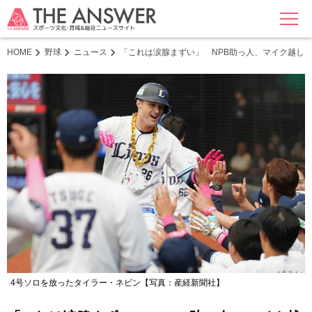
MENU
HOME
野球
ニュース
「これは涙腺まずい」 NPB助っ人、マイク越し
4号ソロを放ったタイラー・ネビン【写真：産経新聞社】