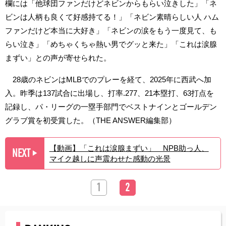
欄には「他球団ファンだけどネビンからもらい泣きした」「ネ
ビンは人柄も良くて好感持てる！」「ネビン素晴らしい人 ハム
ファンだけど本当に大好き」「ネビンの涙をもう一度見て、も
らい泣き」「めちゃくちゃ熱い男でグッと来た」「これは涙腺
まずい」との声が寄せられた。
28歳のネビンはMLBでのプレーを経て、2025年に西武へ加
入。昨季は137試合に出場し、打率.277、21本塁打、63打点を
記録し、パ・リーグの一塁手部門でベストナインとゴールデン
グラブ賞を初受賞した。（THE ANSWER編集部）
【動画】「これは涙腺まずい」 NPB助っ人、
NEXT
▶︎
マイク越しに声震わせた感動の光景
1
2