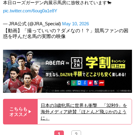
本日ローズガーデン内展示馬房に放牧されています🐎
pic.twitter.com/6oug0a1e8Y
— JRA公式 (@JRA_Special)
May 10, 2026
【動画】「撮っていいの？ダメなの！？」競馬ファンの困
惑を呼んだ名馬の実際の映像
日本の3歳牝馬に世界も衝撃 「32秒9」を
こちらも
海外メディア絶賛「ほとんど飛ぶかのよう
▶︎
オススメ
に」