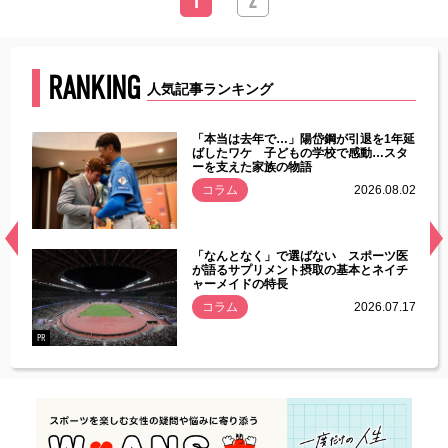
1
2
RANKING
人気記事ランキング
じた違
「本当は去年で…」陽岱鋼が引退を1年延
す」永
ばしたワケ 子どもの学校で感動…スタ
ーを支えた家族の物語
.08.01
コラム
2026.08.02
経異常
「なんとなく」で選ばない スポーツ医
づいた
が語るサプリメント摂取の基本とネイチ
ャーメイドの特長
コラム
2026.07.17
.07.21
PR