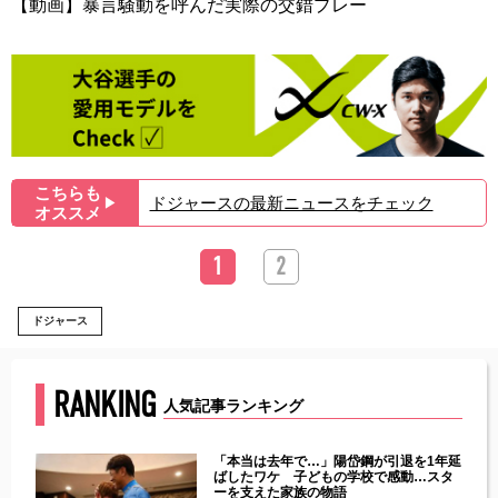
【動画】暴言騒動を呼んだ実際の交錯プレー
こちらも
ドジャースの最新ニュースをチェック
▶︎
オススメ
1
2
ドジャース
RANKING
人気記事ランキング
じた違
「本当は去年で…」陽岱鋼が引退を1年延
す」永
ばしたワケ 子どもの学校で感動…スタ
ーを支えた家族の物語