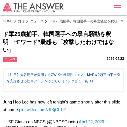
MENU
HOME
野球
ニュース
ド軍25歳捕手、韓国選手への暴言騒動を釈明 “F
ド軍25歳捕手、韓国選手への暴言騒動を釈
明 “Fワード”疑惑も「攻撃したわけではな
い」
2026.04.23
ニュース
【注目】大谷翔平が愛用するCW-Xの機能性ウェア MVP＆2冠王の下半身
を安定させる注目アイテムはこちら（インタビューあり）
Jung Hoo Lee has now left tonight's game shortly after this slide
at home
pic.twitter.com/zIfXjCL1lY
— SF Giants on NBCS (@NBCSGiants)
April 22, 2026