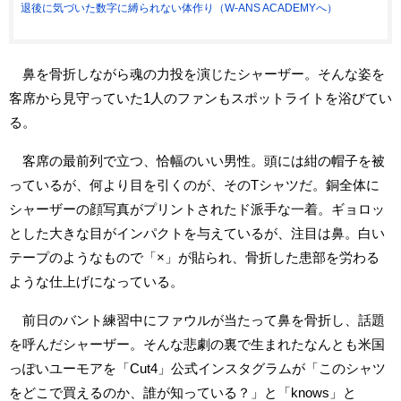
退後に気づいた数字に縛られない体作り（W-ANS ACADEMYへ）
鼻を骨折しながら魂の力投を演じたシャーザー。そんな姿を
客席から見守っていた1人のファンもスポットライトを浴びてい
る。
客席の最前列で立つ、恰幅のいい男性。頭には紺の帽子を被
っているが、何より目を引くのが、そのTシャツだ。銅全体に
シャーザーの顔写真がプリントされたド派手な一着。ギョロッ
とした大きな目がインパクトを与えているが、注目は鼻。白い
テープのようなもので「×」が貼られ、骨折した患部を労わる
ような仕上げになっている。
前日のバント練習中にファウルが当たって鼻を骨折し、話題
を呼んだシャーザー。そんな悲劇の裏で生まれたなんとも米国
っぽいユーモアを「Cut4」公式インスタグラムが「このシャツ
をどこで買えるのか、誰が知っている？」と「knows」と