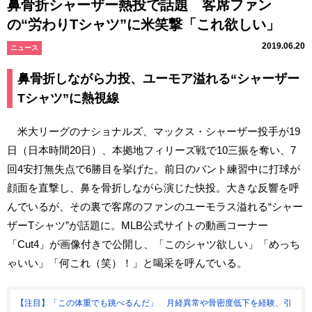
鼻骨折シャーザー熱投で話題 客席ファン
の“労わりTシャツ”に米笑撃「これ欲しい」
2019.06.20
ニュース
鼻骨折しながら力投、ユーモア溢れる“シャーザー
Tシャツ”に熱視線
米大リーグのナショナルズ、マックス・シャーザー投手が19
日（日本時間20日）、本拠地フィリーズ戦で10三振を奪い、7
回4安打無失点で6勝目を挙げた。前日のバント練習中に打球が
顔面を直撃し、鼻を骨折しながら演じた快投。大きな反響を呼
んでいるが、その裏で客席のファンのユーモラス溢れる“シャー
ザーTシャツ”が話題に。MLB公式サイトの動画コーナー
「Cut4」が画像付きで公開し、「このシャツ欲しい」「めっち
ゃいい」「何これ（笑）！」と喝采を呼んでいる。
【注目】「この体重でも跳べるんだ」 月経異常や骨密度低下を経験、引