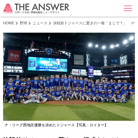
MENU
HOME
野球
ニュース
決戦前ドジャースに驚きの一報「まじで？」 マ
ナ・リーグ西地区優勝を決めたドジャース【写真：ロイター】