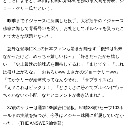
ところによると、球団は初戦の始球式を務める人物を発表。ジ
ョー・ケリー氏だという。
昨季までドジャースに所属した投手。大谷翔平のドジャース
移籍に際して背番号17を譲り、お礼としてポルシェを貰ったこ
とで大きな話題となった。
意外な登場にX上の日本ファンも驚きが隠せず「復帰は出来
なかったけど、めっちゃ嬉しいね～」「好きだったから嬉し
い」「史上最速の始球式を期待してるわ」「まじで？」「これ
は盛り上がるな」「おもろいww まさかのジョーケリーww」
「てかケリーが始球式ってなんやそれ」「サプライズだ」
「え？これはビックリ！」「どさくさに紛れてブルペンに行っ
ちゃわないか心配」などとコメントが書き込まれた。
37歳のケリーは通算485試合に登板。54勝38敗7セーブ103ホ
ールドの実績を持つが、今季はメジャー球団に所属していなか
った。（THE ANSWER編集部）