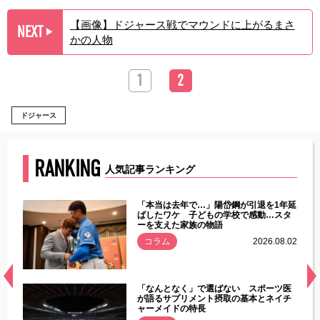
【画像】ドジャース戦でマウンドに上がるまさ
NEXT
▶︎
かの人物
1
2
ドジャース
RANKING
人気記事ランキング
じた違
「本当は去年で…」陽岱鋼が引退を1年延
す」永
ばしたワケ 子どもの学校で感動…スタ
ーを支えた家族の物語
.08.01
コラム
2026.08.02
経異常
「なんとなく」で選ばない スポーツ医
づいた
が語るサプリメント摂取の基本とネイチ
ャーメイドの特長