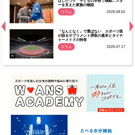
す」永
ばしたワケ 子どもの学校で感動…スタ
ーを支えた家族の物語
.08.01
コラム
2026.08.02
経異常
「なんとなく」で選ばない スポーツ医
づいた
が語るサプリメント摂取の基本とネイチ
ャーメイドの特長
コラム
2026.07.17
.07.21
PR