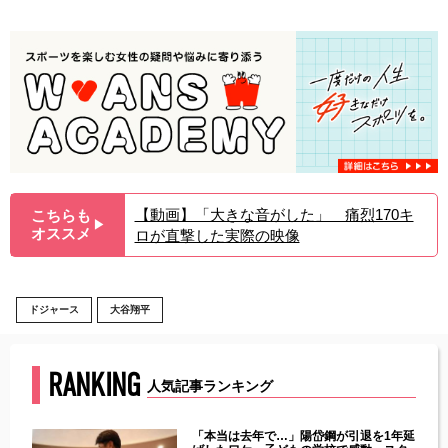
【動画】「大きな音がした」 痛烈170キ
こちらも
▶︎
オススメ
ロが直撃した実際の映像
ドジャース
大谷翔平
RANKING
人気記事ランキング
じた違
「本当は去年で…」陽岱鋼が引退を1年延