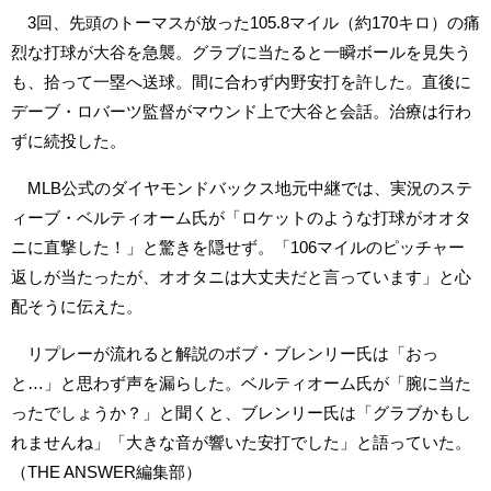
3回、先頭のトーマスが放った105.8マイル（約170キロ）の痛
烈な打球が大谷を急襲。グラブに当たると一瞬ボールを見失う
も、拾って一塁へ送球。間に合わず内野安打を許した。直後に
デーブ・ロバーツ監督がマウンド上で大谷と会話。治療は行わ
ずに続投した。
MLB公式のダイヤモンドバックス地元中継では、実況のステ
ィーブ・ベルティオーム氏が「ロケットのような打球がオオタ
ニに直撃した！」と驚きを隠せず。「106マイルのピッチャー
返しが当たったが、オオタニは大丈夫だと言っています」と心
配そうに伝えた。
リプレーが流れると解説のボブ・ブレンリー氏は「おっ
と…」と思わず声を漏らした。ベルティオーム氏が「腕に当た
ったでしょうか？」と聞くと、ブレンリー氏は「グラブかもし
れませんね」「大きな音が響いた安打でした」と語っていた。
（THE ANSWER編集部）