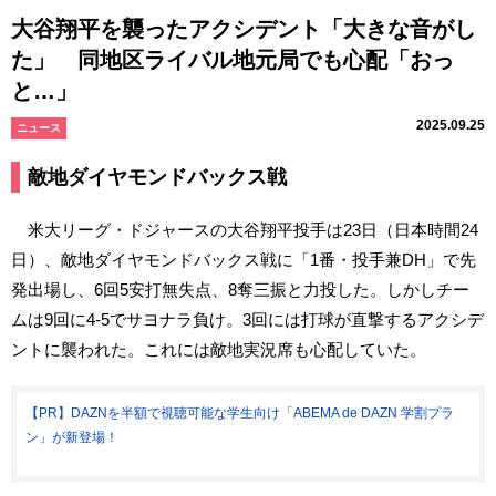
大谷翔平を襲ったアクシデント「大きな音がし
た」 同地区ライバル地元局でも心配「おっ
と…」
2025.09.25
ニュース
敵地ダイヤモンドバックス戦
米大リーグ・ドジャースの大谷翔平投手は23日（日本時間24
日）、敵地ダイヤモンドバックス戦に「1番・投手兼DH」で先
発出場し、6回5安打無失点、8奪三振と力投した。しかしチー
ムは9回に4-5でサヨナラ負け。3回には打球が直撃するアクシデ
ントに襲われた。これには敵地実況席も心配していた。
【PR】DAZNを半額で視聴可能な学生向け「ABEMA de DAZN 学割プラ
ン」が新登場！