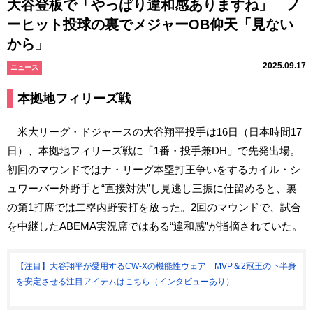
大谷登板で「やっぱり違和感ありますね」 ノ
ーヒット投球の裏でメジャーOB仰天「見ない
から」
2025.09.17
ニュース
本拠地フィリーズ戦
米大リーグ・ドジャースの大谷翔平投手は16日（日本時間17
日）、本拠地フィリーズ戦に「1番・投手兼DH」で先発出場。
初回のマウンドではナ・リーグ本塁打王争いをするカイル・シ
ュワーバー外野手と“直接対決”し見逃し三振に仕留めると、裏
の第1打席では二塁内野安打を放った。2回のマウンドで、試合
を中継したABEMA実況席ではある“違和感”が指摘されていた。
【注目】大谷翔平が愛用するCW-Xの機能性ウェア MVP＆2冠王の下半身
を安定させる注目アイテムはこちら（インタビューあり）