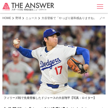
MENU
HOME
野球
ニュース
大谷登板で「やっぱり違和感ありますね」 ノーヒ
フィリーズ戦で先発登板したドジャースの大谷翔平【写真：ロイター】