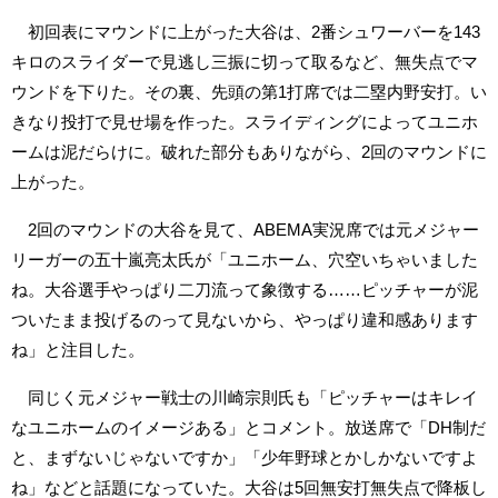
初回表にマウンドに上がった大谷は、2番シュワーバーを143
キロのスライダーで見逃し三振に切って取るなど、無失点でマ
ウンドを下りた。その裏、先頭の第1打席では二塁内野安打。い
きなり投打で見せ場を作った。スライディングによってユニホ
ームは泥だらけに。破れた部分もありながら、2回のマウンドに
上がった。
2回のマウンドの大谷を見て、ABEMA実況席では元メジャー
リーガーの五十嵐亮太氏が「ユニホーム、穴空いちゃいました
ね。大谷選手やっぱり二刀流って象徴する……ピッチャーが泥
ついたまま投げるのって見ないから、やっぱり違和感あります
ね」と注目した。
同じく元メジャー戦士の川崎宗則氏も「ピッチャーはキレイ
なユニホームのイメージある」とコメント。放送席で「DH制だ
と、まずないじゃないですか」「少年野球とかしかないですよ
ね」などと話題になっていた。大谷は5回無安打無失点で降板し