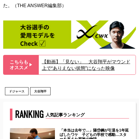
た。（THE ANSWER編集部）
【動画】「見ない」 大谷翔平がマウンド
こちらも
▶︎
オススメ
上で“ありえない状態”になった映像
ドジャース
大谷翔平
RANKING
人気記事ランキング
じた違
「本当は去年で…」陽岱鋼が引退を1年延
す」永
ばしたワケ 子どもの学校で感動…スタ
ーを支えた家族の物語