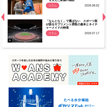
.08.01
コラム
2026.08.02
経異常
「なんとなく」で選ばない スポーツ医
づいた
が語るサプリメント摂取の基本とネイチ
ャーメイドの特長
コラム
2026.07.17
.07.21
PR