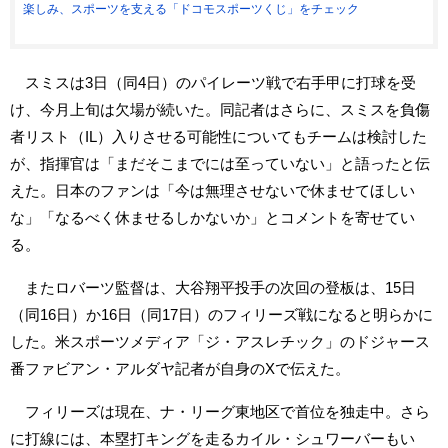
楽しみ、スポーツを支える「ドコモスポーツくじ」をチェック
スミスは3日（同4日）のパイレーツ戦で右手甲に打球を受
け、今月上旬は欠場が続いた。同記者はさらに、スミスを負傷
者リスト（IL）入りさせる可能性についてもチームは検討した
が、指揮官は「まだそこまでには至っていない」と語ったと伝
えた。日本のファンは「今は無理させないで休ませてほしい
な」「なるべく休ませるしかないか」とコメントを寄せてい
る。
またロバーツ監督は、大谷翔平投手の次回の登板は、15日
（同16日）か16日（同17日）のフィリーズ戦になると明らかに
した。米スポーツメディア「ジ・アスレチック」のドジャース
番ファビアン・アルダヤ記者が自身のXで伝えた。
フィリーズは現在、ナ・リーグ東地区で首位を独走中。さら
に打線には、本塁打キングを走るカイル・シュワーバーもい