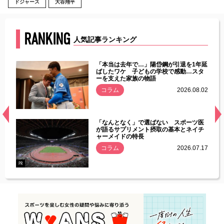
ドジャース
大谷翔平
RANKING
人気記事ランキング
じた違
「本当は去年で…」陽岱鋼が引退を1年延
す」永
ばしたワケ 子どもの学校で感動…スタ
ーを支えた家族の物語
.08.01
コラム
2026.08.02
経異常
「なんとなく」で選ばない スポーツ医
づいた
が語るサプリメント摂取の基本とネイチ
ャーメイドの特長
コラム
2026.07.17
.07.21
PR