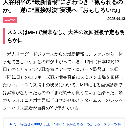
大谷翔平の“最新情報”にざわつき「観られるの
か」 遂に“直接対決”実現へ「おもしろいね」
2025.09.13
ニュース
スミスはMRIで異常なし、大谷の次回登板予定も明
らかに
米大リーグ・ドジャースからの最新情報に、ファンから「休
ませてほしいな」との声が上がっている。12日（日本時間13
日）のジャイアンツ戦を前にデーブ・ロバーツ監督は、10日
（同11日）のロッキーズ戦で開始直前にスタメン出場を回避し
たウィル・スミス捕手の状況について、MRIによる画像診断で
は異常がなかったものの「まだ調子が良くない」と語った。米
カリフォルニア州地元紙「ロサンゼルス・タイムズ」のジャッ
ク・ハリス記者が自身のXで伝えている。
【PR】1等当せん900人以上 dポイントがたまる！つかえる！スポーツを