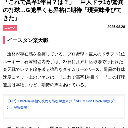
「これで高卒1年目？は？」 巨人ドラ1が驚異
の打球…G党早くも昇格に期待「現実味帯びて
きた」
2025.08.28
ニュース
イースタン楽天戦
逸材が存在感を発揮している。プロ野球・巨人のドラフト1位
ルーキー、石塚裕惺内野手は、27日に江戸川区球場で行われた
楽天戦でレフト線を破る強烈なタイムリー2ベース。驚異の打球
速度にネット上のファンは、「これで高卒1年目？」「この打球
速度は本物」など、期待の声をあげている。
【PR】DAZNを半額で視聴可能な学生向け「ABEMA de DAZN 学割プラ
ン」が新登場！