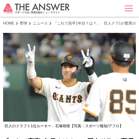
MENU
HOME
野球
ニュース
「これで高卒1年目？は？」 巨人ドラ1が驚異の
巨人のドラフト1位ルーキー、石塚裕惺【写真：スポーツ報知/アフロ】