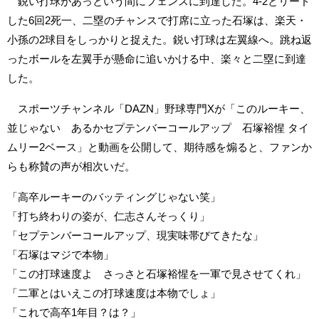
鋭い打球があっという間にフェンスに到達した。4-2とリード
した6回2死一、二塁のチャンスで打席に立った石塚は、楽天・
小孫の2球目をしっかりと捉えた。鋭い打球は左翼線へ。跳ね返
ったボールを左翼手が懸命に追いかける中、楽々と二塁に到達
した。
スポーツチャンネル「DAZN」野球専門Xが「このルーキー、
並じゃない あるかセプテンバーコールアップ 石塚裕惺 タイ
ムリー2ベース」と動画を公開して、期待感を煽ると、ファンか
らも称賛の声が相次いだ。
「高卒ルーキーのバッティングじゃない笑」
「打ち終わりの姿が、仁志さんそっくり」
「セプテンバーコールアップ、現実味帯びてきたな」
「石塚はマジで本物」
「この打球速度よ さっさと石塚裕惺を一軍で見させてくれ」
「二軍とはいえこの打球速度は本物でしょ」
「これで高卒1年目？は？」