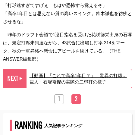
「打球速すぎてすげぇ もはや恐怖すら覚えるぞ」
「高卒1年目とは思えない質の高いスイング。鈴木誠也を彷彿と
させるな」
昨年のドラフト会議で1巡目指名を受けた花咲徳栄出身の石塚
は、規定打席未到達ながら、43試合に出場し打率.314をマー
ク。秋の一軍昇格へ懸命にアピールを続けている。（THE
ANSWER編集部）
【動画】「これで高卒1年目？」 驚異の打球…
NEXT
▶︎
巨人・石塚裕惺の実際の二塁打の様子
1
2
RANKING
人気記事ランキング