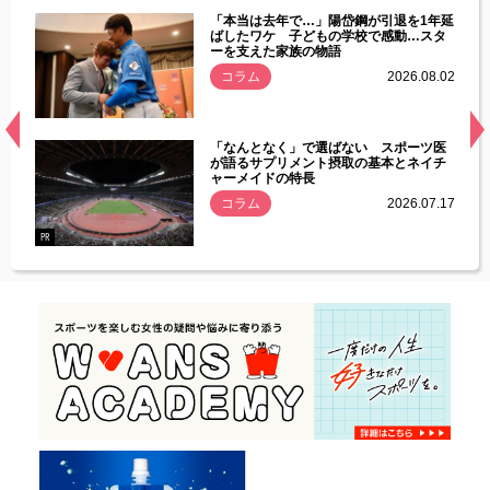
じた違
「本当は去年で…」陽岱鋼が引退を1年延
す」永
ばしたワケ 子どもの学校で感動…スタ
ーを支えた家族の物語
.08.01
コラム
2026.08.02
経異常
「なんとなく」で選ばない スポーツ医
づいた
が語るサプリメント摂取の基本とネイチ
ャーメイドの特長
コラム
2026.07.17
.07.21
PR