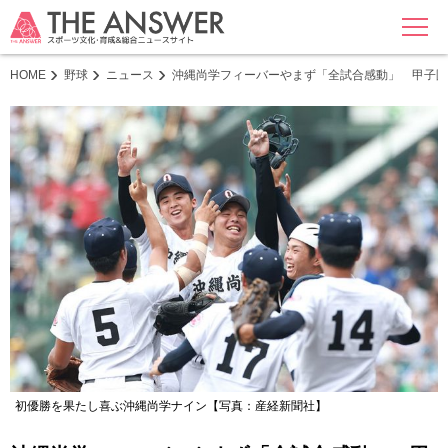
MENU
HOME
野球
ニュース
沖縄尚学フィーバーやまず「全試合感動」 甲子園V
初優勝を果たし喜ぶ沖縄尚学ナイン【写真：産経新聞社】