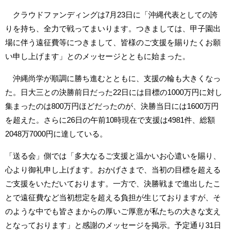
クラウドファンディングは7月23日に「沖縄代表としての誇
りを持ち、全力で戦ってまいります。つきましては、甲子園出
場に伴う遠征費等につきまして、皆様のご支援を賜りたくお願
い申し上げます」とのメッセージとともに始まった。
沖縄尚学が順調に勝ち進むとともに、支援の輪も大きくなっ
た。日大三との決勝前日だった22日には目標の1000万円に対し
集まったのは800万円ほどだったのが、決勝当日には1600万円
を超えた。さらに26日の午前10時現在で支援は4981件、総額
2048万7000円に達している。
「送る会」側では「多大なるご支援と温かいお心遣いを賜り、
心より御礼申し上げます。おかげさまで、当初の目標を超える
ご支援をいただいております。一方で、決勝戦まで進出したこ
とで遠征費など当初想定を超える負担が生じておりますが、そ
のような中でも皆さまからの厚いご厚意が私たちの大きな支え
となっております」と感謝のメッセージを掲示。予定通り31日