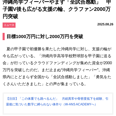
沖縄尚学フィーバーやまず「全試合感動」 甲
子園V後も広がる支援の輪、クラファン2000万
円突破
2025.08.26
ニュース
目標1000万円に対し2000万円を突破
夏の甲子園で初優勝を果たした沖縄尚学に対し、支援の輪が
今も広がっている。「沖縄尚学高等学校野球部を甲子園に送る
会」が行っているクラウドファンディングが集めた資金が2000
万円を突破したのだ。まだ止まぬ“沖縄尚学フィーバー”。沖縄
県内にとどまらず全国から「全試合感動しました」「勇気をた
くさんいただきました」との声が集まっている。
【注目】「この体重でも跳べるんだ」 月経異常や骨密度低下を経験、引
退後に気づいた数字に縛られない体作り（W-ANS ACADEMYへ）