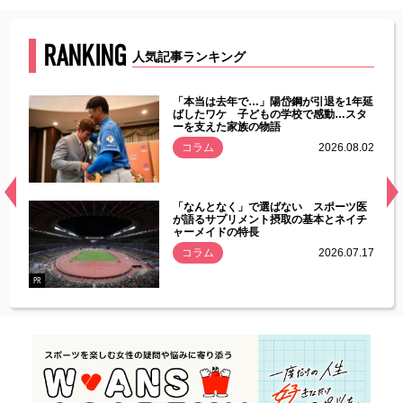
RANKING
人気記事ランキング
じた違
「本当は去年で…」陽岱鋼が引退を1年延
す」永
ばしたワケ 子どもの学校で感動…スタ
ーを支えた家族の物語
.08.01
コラム
2026.08.02
経異常
「なんとなく」で選ばない スポーツ医
づいた
が語るサプリメント摂取の基本とネイチ
ャーメイドの特長
コラム
2026.07.17
.07.21
PR