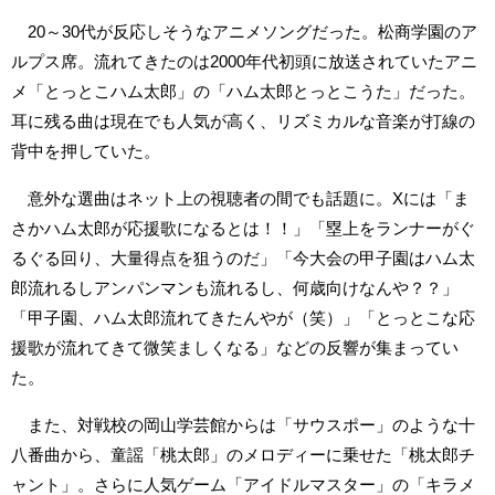
20～30代が反応しそうなアニメソングだった。松商学園のア
ルプス席。流れてきたのは2000年代初頭に放送されていたアニ
メ「とっとこハム太郎」の「ハム太郎とっとこうた」だった。
耳に残る曲は現在でも人気が高く、リズミカルな音楽が打線の
背中を押していた。
意外な選曲はネット上の視聴者の間でも話題に。Xには「ま
さかハム太郎が応援歌になるとは！！」「塁上をランナーがぐ
るぐる回り、大量得点を狙うのだ」「今大会の甲子園はハム太
郎流れるしアンパンマンも流れるし、何歳向けなんや？？」
「甲子園、ハム太郎流れてきたんやが（笑）」「とっとこな応
援歌が流れてきて微笑ましくなる」などの反響が集まってい
た。
また、対戦校の岡山学芸館からは「サウスポー」のような十
八番曲から、童謡「桃太郎」のメロディーに乗せた「桃太郎チ
ャント」。さらに人気ゲーム「アイドルマスター」の「キラメ