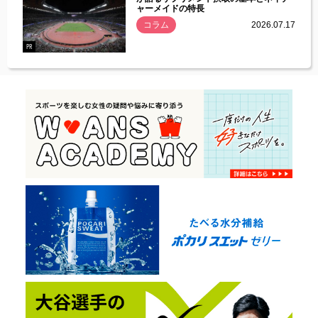
ャーメイドの特長
コラム
2026.07.17
.07.21
PR