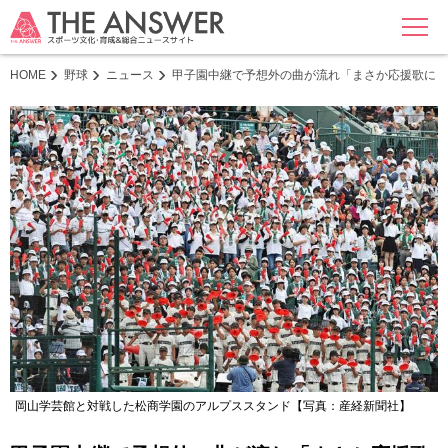
MENU
HOME
野球
ニュース
甲子園中継で予想外の曲が流れ「まさか応援歌に！
岡山学芸館と対戦した松商学園のアルプススタンド【写真：産経新聞社】