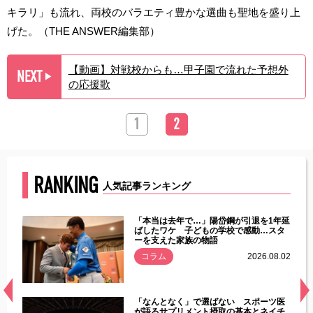
キラリ」も流れ、両校のバラエティ豊かな選曲も聖地を盛り上
げた。（THE ANSWER編集部）
【動画】対戦校からも…甲子園で流れた予想外
NEXT
▶︎
の応援歌
1
2
RANKING
人気記事ランキング
じた違
「本当は去年で…」陽岱鋼が引退を1年延
す」永
ばしたワケ 子どもの学校で感動…スタ
ーを支えた家族の物語
.08.01
コラム
2026.08.02
経異常
「なんとなく」で選ばない スポーツ医
づいた
が語るサプリメント摂取の基本とネイチ