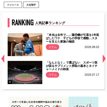
ドジャース
大谷翔平
RANKING
人気記事ランキング
じた違
「本当は去年で…」陽岱鋼が引退を1年延
す」永
ばしたワケ 子どもの学校で感動…スタ
ーを支えた家族の物語
.08.01
コラム
2026.08.02
経異常
「なんとなく」で選ばない スポーツ医
づいた
が語るサプリメント摂取の基本とネイチ
ャーメイドの特長
コラム
2026.07.17
.07.21
PR