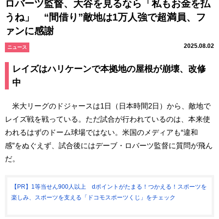
ロバーツ監督、大谷を見るなら「私もお金を払
うね」 “間借り”敵地は1万人強で超満員、フ
ァンに感謝
2025.08.02
ニュース
レイズはハリケーンで本拠地の屋根が崩壊、改修
中
米大リーグのドジャースは1日（日本時間2日）から、敵地で
レイズ戦を戦っている。ただ試合が行われているのは、本来使
われるはずのドーム球場ではない。米国のメディアも“違和
感”をぬぐえず、試合後にはデーブ・ロバーツ監督に質問が飛ん
だ。
【PR】1等当せん900人以上 dポイントがたまる！つかえる！スポーツを
楽しみ、スポーツを支える「ドコモスポーツくじ」をチェック