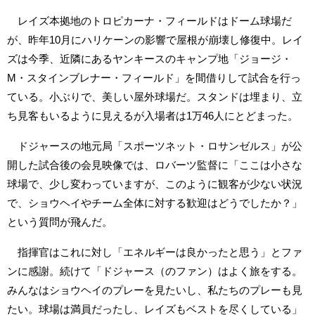
レイズ本拠地のトロピカーナ・フィールドはドーム球場だ
が、昨年10月にハリケーンの影響で屋根が崩壊し修復中。レイ
ズは今季、近隣にあるヤンキースのキャンプ地「ジョージ・
M・スタインブレナー・フィールド」を間借りして試合を行っ
ている。小ぶりで、美しい屋外球場だ。スタンドは埋まり、立
ち見客もいるように見えるが入場者は1万46人にとどまった。
ドジャースの地元局「スポーツネット・ロサンゼルス」が公
開した試合後の会見映像では、ロバーツ監督に「ここは小さな
球場で、少し変わっていますが、このように観客が少ない状況
で、ショウヘイやチーム全体に対する歓迎はどうでしたか？」
という質問が飛んだ。
指揮官はこれに対し「エネルギーは良かったと思う」とファ
ンに感謝。続けて「ドジャース（のファン）はよく旅をする。
みんなはショウヘイのプレーを見たいし、私たちのプレーも見
たい。球場は満員だったし、レイズもベストを尽くしている」